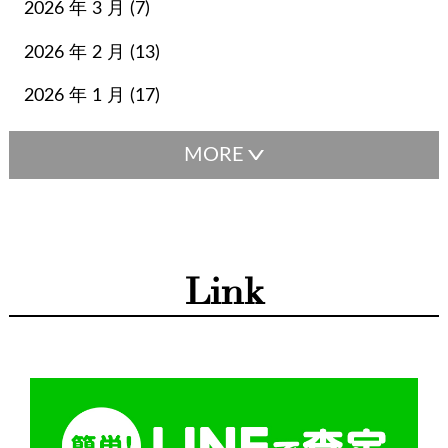
2026 年 3 月 (7)
ビジネスバッグ
ビーン
ピコタン
ピーカブー
ファッション
ファランドール
フェンディ
フルラ
2026 年 2 月 (13)
ブシュロン
ブランド小物
ブルガリ
プラダ
ベルト
2026 年 1 月 (17)
ボックスカーフ
ボッテガヴェネタ
ボッテガ・ヴェネタ
ボリード
ポップH
マザーズバッグ
マックスマーラ
マトラッセ
マフラー
ミキモト
ミニバッグ
ミニ財布
ミュウミュウ
メゾンマルジェラ
メンテナンス
モンクレール
ライン
ラゲージ
ラルフローレン
Link
リング
リンディ
ルイヴィトン
レディディオール
ロエベ
ロジェヴィヴィエ
ロンシャン
ヴァレクストラ
ヴァンクリーフ&アーペル
ヴァンクリーフ＆アーペル
ヴェルニ
小物
復刻トート
指輪
時計
財布