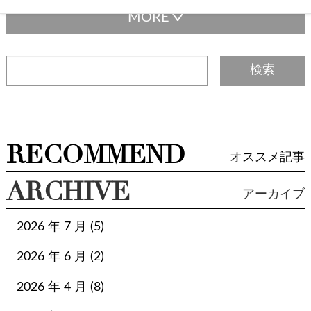
エルメス 金具
エヴリン
オーストリッチ
カルティエ
カンボンライン
ガーデンパーティ
ギフト
ギャランティカード
クリスチャンディオール
クロエ
グッチ
ケリー
コリエ・ド・シアン
コーチ
ゴヤール
サルヴァトーレフェラガモ
サンダル
サンローラン
ザロウ
シェーブル
シャネル
シューズ
ジュエリー
ジョルジオアルマーニ
RECOMMEND
オススメ記事
ジルサンダー
スカーフ
ステラマッカートニー
ステラ・マッカートニー
スピーディ
ARCHIVE
アーカイブ
スピーディバンドリエール
セリーヌ
セルペンティ
タサキ
タトラス
ダウン
チャーム
ティファニー
2026 年 7 月 (5)
ディオール
デルボー
トッズ
トラペーズ
2026 年 6 月 (2)
トリーバーチ
ネクタイ
ネックレス
ネヴァーフル
ハリーウィンストン
バスティア
バッグ
2026 年 4 月 (8)
バレンシアガ
バーキン
バーバリー
パディントン