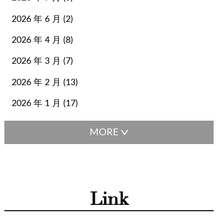
ディオール
デルボー
トッズ
トラペーズ
2026 年 6 月 (2)
トリーバーチ
ネクタイ
ネックレス
ネヴァーフル
ハリーウィンストン
バスティア
バッグ
2026 年 4 月 (8)
バレンシアガ
バーキン
バーバリー
パディントン
2026 年 3 月 (7)
ビジネスバッグ
ビーン
ピコタン
ピーカブー
ファッション
ファランドール
フェンディ
フルラ
2026 年 2 月 (13)
ブシュロン
ブランド小物
ブルガリ
プラダ
ベルト
2026 年 1 月 (17)
ボックスカーフ
ボッテガヴェネタ
ボッテガ・ヴェネタ
ボリード
ポップH
マザーズバッグ
マックスマーラ
マトラッセ
マフラー
ミキモト
ミニバッグ
ミニ財布
ミュウミュウ
メゾンマルジェラ
メンテナンス
モンクレール
ライン
ラゲージ
ラルフローレン
Link
リング
リンディ
ルイヴィトン
レディディオール
ロエベ
ロジェヴィヴィエ
ロンシャン