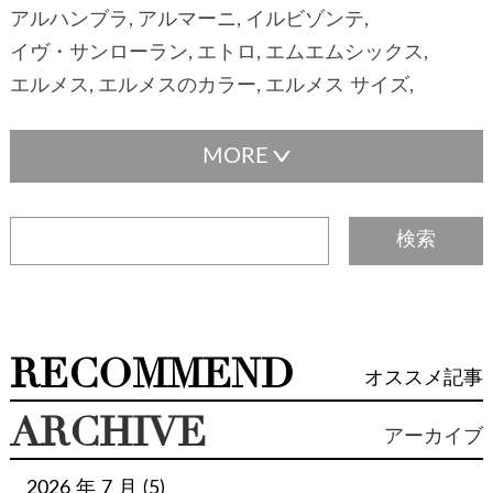
アルハンブラ
アルマーニ
イルビゾンテ
イヴ・サンローラン
エトロ
エムエムシックス
エルメス
エルメスのカラー
エルメス サイズ
エルメス メンテナンス
エルメス 刻印
エルメス 金具
エヴリン
オーストリッチ
カルティエ
カンボンライン
ガーデンパーティ
ギフト
ギャランティカード
クリスチャンディオール
クロエ
グッチ
ケリー
コリエ・ド・シアン
コーチ
ゴヤール
サルヴァトーレフェラガモ
サンダル
サンローラン
ザロウ
シェーブル
シャネル
シューズ
ジュエリー
ジョルジオアルマーニ
RECOMMEND
オススメ記事
ジルサンダー
スカーフ
ステラマッカートニー
ステラ・マッカートニー
スピーディ
ARCHIVE
アーカイブ
スピーディバンドリエール
セリーヌ
セルペンティ
タサキ
タトラス
ダウン
チャーム
ティファニー
2026 年 7 月 (5)