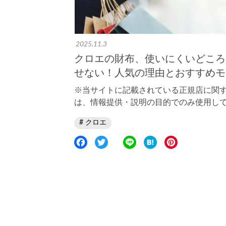
t
2025.11.3
クロエの財布、使いにくいどころ
せない！人気の理由とおすすめモデ
※当サイトに記載されている正規店に関
は、情報提供・説明の目的でのみ使用して
クロエ
F
T
L
H
P
a
w
i
a
i
c
i
n
t
n
e
t
e
e
t
b
t
n
e
o
e
a
r
o
r
e