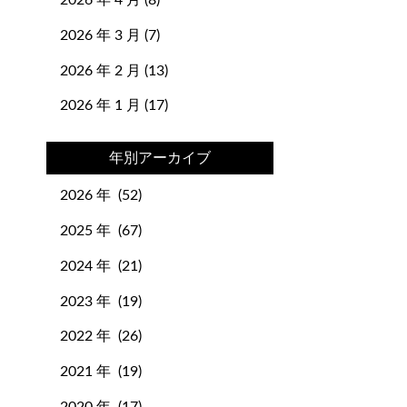
2026 年 4 月 (8)
タサキ
タトラス
ダウン
チャーム
ティファニー
2026 年 3 月 (7)
ディオール
デルボー
トッズ
2026 年 2 月 (13)
トラペーズ
トリーバーチ
2026 年 1 月 (17)
ネクタイ
ネックレス
ネヴァーフル
年別アーカイブ
ハリーウィンストン
2026 年 (52)
バスティア
バッグ
バレンシアガ
バーキン
2025 年 (67)
バーバリー
パディントン
2024 年 (21)
ビジネスバッグ
ビーン
2023 年 (19)
ピコタン
ピーカブー
ファッション
ファランドール
2022 年 (26)
フェンディ
フルラ
2021 年 (19)
ブシュロン
ブランド小物
2020 年 (17)