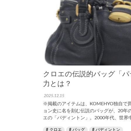
クロエの伝説的バッグ「パ
力とは？
2025.12.15
※掲載のアイテムは、KOMEHYO独自
ョン史に名を刻む伝説のバッグが、20年
エの「パディントン」。2000年代、世
し…
クロエ
バッグ
パディントン