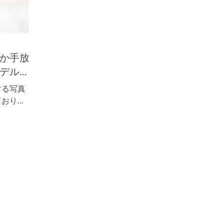
t
か手放
ル...
する写真
おり…