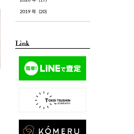
ブルガリ
プラダ
ベルト
2019 年 (20)
ボックスカーフ
ボッテガヴェネタ
ボッテガ・ヴェネタ
ボリード
ポップH
マザーズバッグ
Link
マックスマーラ
マトラッセ
マフラー
ミキモト
ミニバッグ
ミニ財布
ミュウミュウ
メゾンマルジェラ
メンテナンス
モンクレール
ライン
ラゲージ
ラルフローレン
リング
リンディ
ルイヴィトン
レディディオール
ロエベ