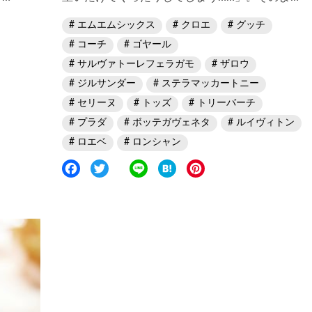
エムエムシックス
クロエ
グッチ
コーチ
ゴヤール
サルヴァトーレフェラガモ
ザロウ
ジルサンダー
ステラマッカートニー
セリーヌ
トッズ
トリーバーチ
プラダ
ボッテガヴェネタ
ルイヴィトン
ロエベ
ロンシャン
F
T
L
H
P
a
w
i
a
i
c
i
n
t
n
e
t
e
e
t
b
t
n
e
o
e
a
r
o
r
e
k
s