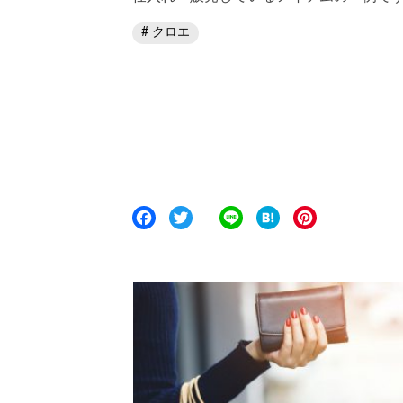
クロエ
F
T
L
H
P
a
w
i
a
i
c
i
n
t
n
e
t
e
e
t
b
t
n
e
o
e
a
r
o
r
e
k
s