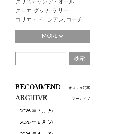
クリスチャンディオール
クロエ
グッチ
ケリー
コリエ・ド・シアン
コーチ
ゴヤール
サルヴァトーレフェラガモ
サンダル
サンローラン
ザロウ
シェーブル
シャネル
シューズ
ジュエリー
ジョルジオアルマーニ
ジルサンダー
スカーフ
RECOMMEND
オススメ記事
ステラマッカートニー
ARCHIVE
アーカイブ
ステラ・マッカートニー
スピーディ
2026 年 7 月 (5)
スピーディバンドリエール
2026 年 6 月 (2)
セリーヌ
セルペンティ