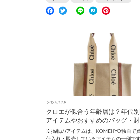
F
T
L
H
P
a
w
i
a
i
c
i
n
t
n
e
t
e
e
t
b
t
n
e
o
e
a
r
o
r
e
k
s
t
2025.12.9
クロエが似合う年齢層は？年代別
アイテムやおすすめのバッグ・財布
※掲載のアイテムは、KOMEHYO独自で
仕入れ・販売しているアイテムの一例です