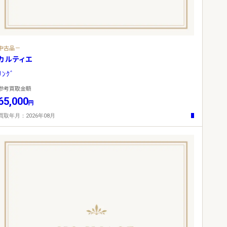
中古品－
カルティエ
ﾘﾝｸﾞ
参考買取金額
65,000
円
買取年月：2026年08月