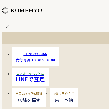
コ
ン
テ
ン
ツ
を
ス
キッ
プ
0120-229966
す
受付時間 10:30〜18:00
る
スマホでかんたん
LINEで査定
全国205ヶ所&駅近
1分で予約完了
店舗を探す
来店予約