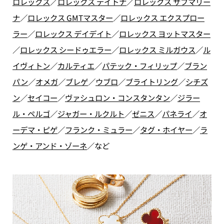
ロレックス
／
ロレックス デイトナ
／
ロレックス サブマリー
ナ
／
ロレックス GMTマスター
／
ロレックス エクスプロー
ラー
／
ロレックス デイデイト
／
ロレックス ヨットマスター
／
ロレックス シードゥエラー
／
ロレックス ミルガウス
／
ル
イヴィトン
／
カルティエ
／
パテック・フィリップ
／
ブラン
パン
／
オメガ
／
ブレゲ
／
ウブロ
／
ブライトリング
／
シチズ
ン
／
セイコー
／
ヴァシュロン・コンスタンタン
／
ジラー
ル・ペルゴ
／
ジャガー・ルクルト
／
ゼニス
／
パネライ
／
オ
ーデマ・ピゲ
／
フランク・ミュラー
／
タグ・ホイヤー
／
ラ
ンゲ・アンド・ゾーネ
／
など