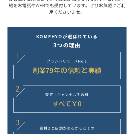
約をお電話やWEBでも受付しています。ぜひお気軽にご利
用くださいませ。
KOMEHYOが選ばれている
3つの理由
1
ブランドリユース
No.1
の
と
創業
79
年
信頼
実績
2
査定・キャンセル
手数料
すべて￥0
3
目利きと店舗が
あるからこその