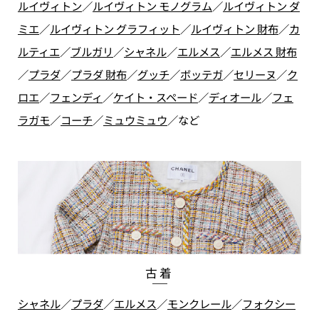
ルイヴィトン
／
ルイヴィトン モノグラム
／
ルイヴィトン ダ
ミエ
／
ルイヴィトン グラフィット
／
ルイヴィトン 財布
／
カ
ルティエ
／
ブルガリ
／
シャネル
／
エルメス
／
エルメス 財布
／
プラダ
／
プラダ 財布
／
グッチ
／
ボッテガ
／
セリーヌ
／
ク
ロエ
／
フェンディ
／
ケイト・スペード
／
ディオール
／
フェ
ラガモ
／
コーチ
／
ミュウミュウ
／
など
古着
シャネル
／
プラダ
／
エルメス
／
モンクレール
／
フォクシー