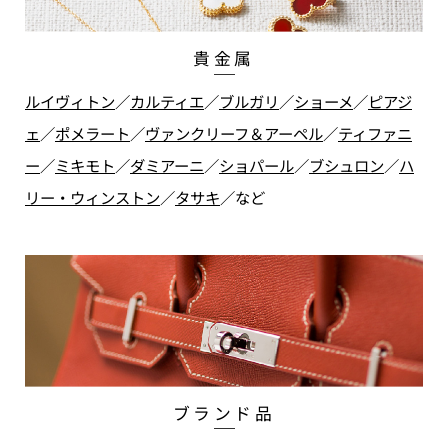
貴金属
ルイヴィトン
／
カルティエ
／
ブルガリ
／
ショーメ
／
ピアジ
ェ
／
ポメラート
／
ヴァンクリーフ＆アーペル
／
ティファニ
ー
／
ミキモト
／
ダミアーニ
／
ショパール
／
ブシュロン
／
ハ
リー・ウィンストン
／
タサキ
／
など
ブランド品