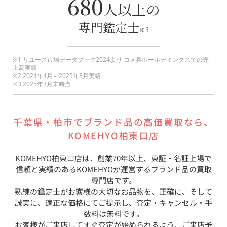
680
人以上の
専門鑑定士
※3
※1 リユース市場データブック2024より コメ兵ホールディングスでの売
上高実績
※2 2024年4月～2025年3月実績
※3 2025年3月末時点
千葉県
・
柏市
でブランド品の高価買取なら、
KOMEHYO柏東口店
KOMEHYO柏東口店
は、創業70年以上、東証・名証上場で
信頼と実績のあるKOMEHYOが運営するブランド品の買取
専門店です。
熟練の鑑定士がお客様の大切なお品物を、正確に、そして
誠実に、適正な価格にてご提示し、査定・キャンセル・手
数料は無料です。
お客様がご来店してすぐ査定が始められるよう、ご来店予