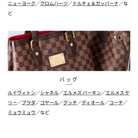
ニューヨーク
／
クロムハーツ
／
ドルチェ＆ガッバーナ
／
な
ど
バッグ
ルイヴィトン
／
シャネル
／
エルメス バーキン
／
エルメス ケ
リー
／
プラダ
／
ゴヤール
／
グッチ
／
ディオール
／
コーチ
／
ミュウミュウ
／
など