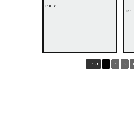
ROLEX
ROL
1 / 39
1
2
3