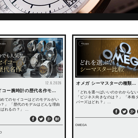
12.6.2026
オメガ シーマスターの種類…
イコー腕時計の歴代名作モ…
「どれを選べばいいのかわからな
「ビジネス向きなのは？」 「本格
初めてのセイコーはどのモデルがい
バーズはどれ？」…
の？」 「歴代のモデルはどんな理由
選ばれるの？」 …
OMEGA
O