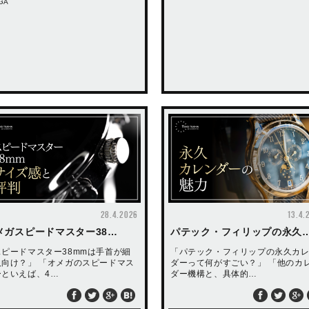
GA
28.4.2026
13.4.
メガスピードマスター38…
パテック・フィリップの永久
スピードマスター38mmは手首が細
「パテック・フィリップの永久カ
人向け？」 「オメガのスピードマス
ダーって何がすごい？」 「他のカ
ーといえば、4…
ダー機構と、具体的…