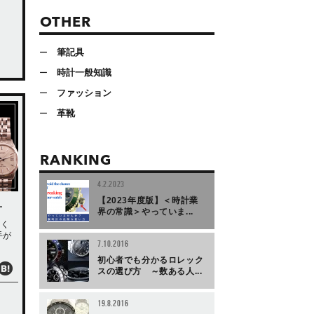
OTHER
筆記具
時計一般知識
ファッション
革靴
RANKING
4.2.2023
【2023年度版】＜時計業
…
界の常識＞やっていま...
広く
手が
7.10.2016
初心者でも分かるロレック
スの選び方 ～数ある人...
19.8.2016