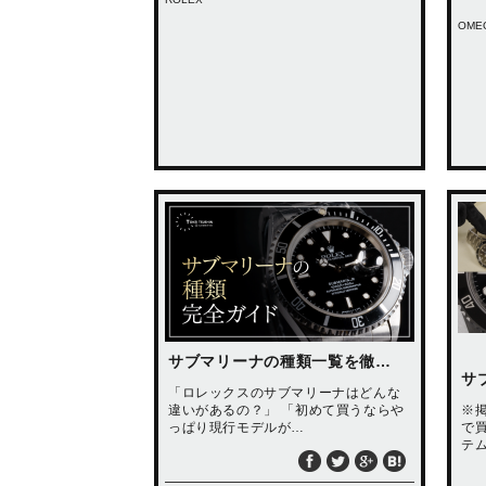
OME
サブマリーナの種類一覧を徹…
サブ
「ロレックスのサブマリーナはどんな
違いがあるの？」 「初めて買うならや
※掲
っぱり現行モデルが…
で
テ