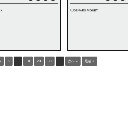
EX
AUDEMARS PIGUET
4
5
...
10
20
30
...
»
最後 »