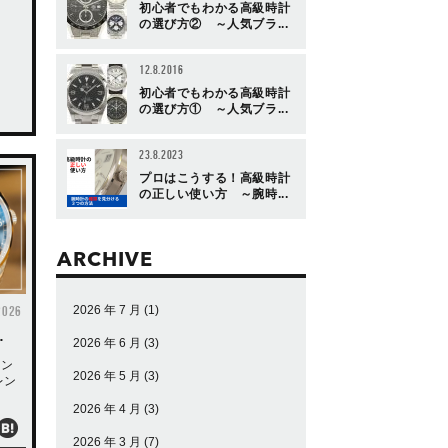
初心者でもわかる高級時計
の選び方② ～人気ブラ...
12.8.2016
初心者でもわかる高級時計
の選び方① ～人気ブラ...
23.8.2023
プロはこうする！高級時計
の正しい使い方 ～腕時...
ARCHIVE
2026
2026 年 7 月
(1)
…
2026 年 6 月
(3)
レン
2026 年 5 月
(3)
レン
2026 年 4 月
(3)
2026 年 3 月
(7)