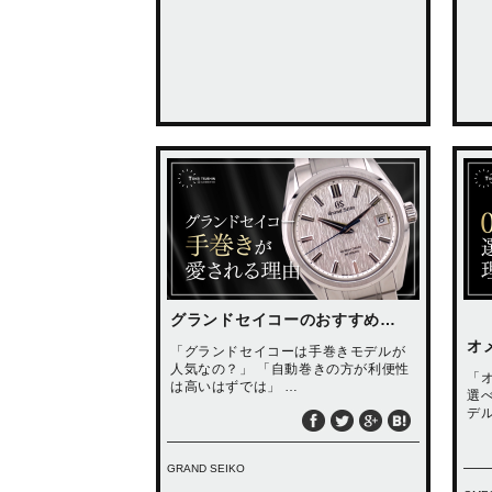
グランドセイコーのおすすめ…
オ
「グランドセイコーは手巻きモデルが
人気なの？」 「自動巻きの方が利便性
「
は高いはずでは」 …
選
デ
GRAND SEIKO