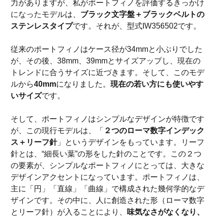
力がありますが、私がポートフィノを評価するきっかけ
になったモデルは、
ブラック文字盤＋ブラックベルトの
ステンレスタイプ
です。それが、型式IW356502です。
従来のポートフィノはケース径が34mmと小ぶりでした
が、その後、38mm、39mmとサイズアップし、現在の
トレンドに合うサイズに近づきます。そして、このモデ
ルから
40mm
になりました。
現在の若い方にも使いやす
いサイズ
です。
そして、ポートフィノはシンプルなデザインが特徴です
が、この現行モデルは、「
２つのローマ数字インデック
ス＋リーフ針
」というデザインをもっています。リーフ
針とは、“細長い葉”の形をした針のことです。この２つ
の要素が、シンプルなポートフィノにとっては、大きな
デザインアクセントになっています。ポートフィノは、
主に「円」「直線」「曲線」で構成された幾何学的なデ
ザインです。その中に、人に創造された形（ローマ数字
とリーフ針）が入ることにより、
味気なさがなくなり、