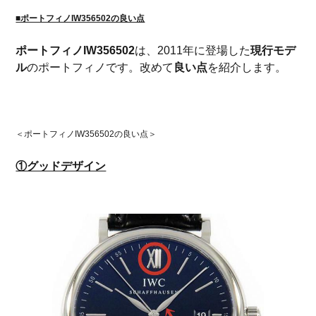
■ポートフィノIW356502の良い点
ポートフィノIW356502
は、2011年に登場した
現行モデ
ル
のポートフィノです。改めて
良い点
を紹介します。
＜ポートフィノIW356502の良い点＞
①グッドデザイン