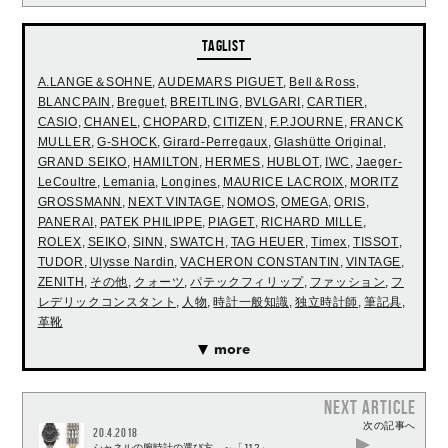
TAGLIST
A.LANGE＆SOHNE
,
AUDEMARS PIGUET
,
Bell＆Ross
,
BLANCPAIN
,
Breguet
,
BREITLING
,
BVLGARI
,
CARTIER
,
CASIO
,
CHANEL
,
CHOPARD
,
CITIZEN
,
F.P.JOURNE
,
FRANCK
MULLER
,
G-SHOCK
,
Girard-Perregaux
,
Glashütte Original
,
GRAND SEIKO
,
HAMILTON
,
HERMES
,
HUBLOT
,
IWC
,
Jaeger-
LeCoultre
,
Lemania
,
Longines
,
MAURICE LACROIX
,
MORITZ
GROSSMANN
,
NEXT VINTAGE
,
NOMOS
,
OMEGA
,
ORIS
,
PANERAI
,
PATEK PHILIPPE
,
PIAGET
,
RICHARD MILLE
,
ROLEX
,
SEIKO
,
SINN
,
SWATCH
,
TAG HEUER
,
Timex
,
TISSOT
,
TUDOR
,
Ulysse Nardin
,
VACHERON CONSTANTIN
,
VINTAGE
,
ZENITH
,
その他
,
クォーツ
,
パテックフィリップ
,
ファッション
,
フ
レデリックコンスタント
,
人物
,
時計一般知識
,
独立時計師
,
筆記具
,
革靴
more
NEXT ARTICLE
次の記事へ
20.4.2018
シャネルの腕時計の選び方 ～「J12」、