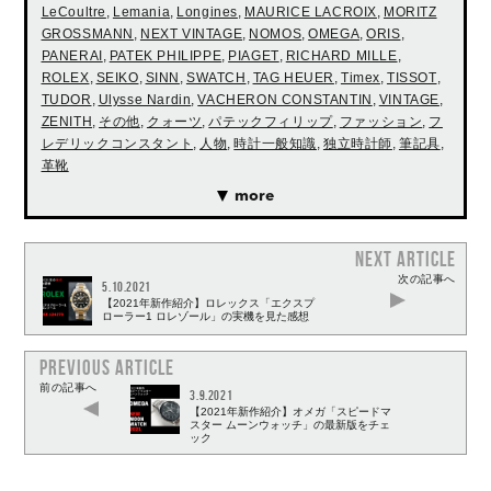
LeCoultre
,
Lemania
,
Longines
,
MAURICE LACROIX
,
MORITZ
GROSSMANN
,
NEXT VINTAGE
,
NOMOS
,
OMEGA
,
ORIS
,
PANERAI
,
PATEK PHILIPPE
,
PIAGET
,
RICHARD MILLE
,
ROLEX
,
SEIKO
,
SINN
,
SWATCH
,
TAG HEUER
,
Timex
,
TISSOT
,
TUDOR
,
Ulysse Nardin
,
VACHERON CONSTANTIN
,
VINTAGE
,
ZENITH
,
その他
,
クォーツ
,
パテックフィリップ
,
ファッション
,
フ
レデリックコンスタント
,
人物
,
時計一般知識
,
独立時計師
,
筆記具
,
革靴
more
NEXT ARTICLE
次の記事へ
5.10.2021
【2021年新作紹介】ロレックス「エクスプ
ローラー1 ロレゾール」の実機を見た感想
PREVIOUS ARTICLE
前の記事へ
3.9.2021
【2021年新作紹介】オメガ「スピードマ
スター ムーンウォッチ」の最新版をチェ
ック