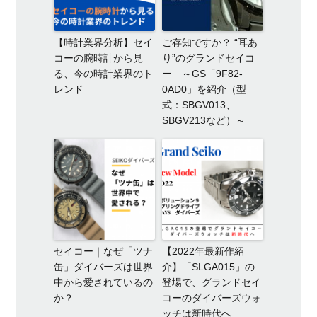
【時計業界分析】セイ
ご存知ですか？ “耳あ
コーの腕時計から見
り”のグランドセイコ
る、今の時計業界のト
ー ～GS「9F82-
レンド
0AD0」を紹介（型
式：SBGV013、
SBGV213など）～
セイコー｜なぜ「ツナ
【2022年最新作紹
缶」ダイバーズは世界
介】「SLGA015」の
中から愛されているの
登場で、グランドセイ
か？
コーのダイバーズウォ
ッチは新時代へ