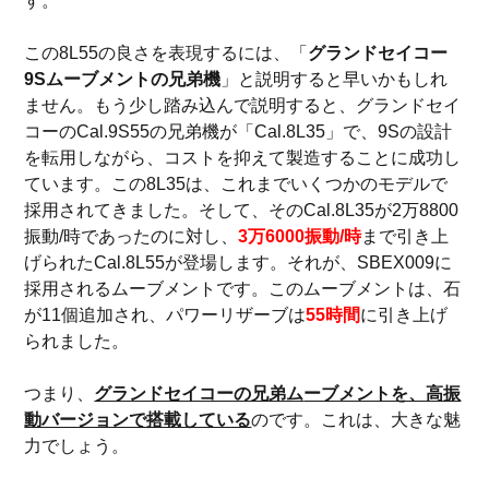
す。
この8L55の良さを表現するには、「
グランドセイコー
9Sムーブメントの兄弟機
」と説明すると早いかもしれ
ません。もう少し踏み込んで説明すると、グランドセイ
コーのCal.9S55の兄弟機が「Cal.8L35」で、9Sの設計
を転用しながら、コストを抑えて製造することに成功し
ています。この8L35は、これまでいくつかのモデルで
採用されてきました。そして、そのCal.8L35が2万8800
振動/時であったのに対し、
3万6000振動/時
まで引き上
げられたCal.8L55が登場します。それが、SBEX009に
採用されるムーブメントです。このムーブメントは、石
が11個追加され、パワーリザーブは
55時間
に引き上げ
られました。
つまり、
グランドセイコーの兄弟ム
ーブメントを、高振
動バージョンで搭載している
のです。これは、大きな魅
力でしょう。