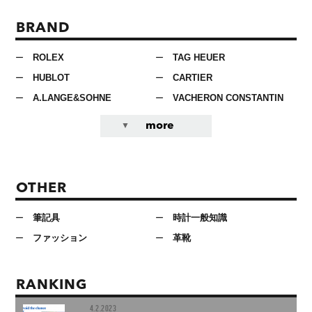
BRAND
ROLEX
TAG HEUER
HUBLOT
CARTIER
A.LANGE&SOHNE
VACHERON CONSTANTIN
more
OTHER
筆記具
時計一般知識
ファッション
革靴
RANKING
4.2.2023