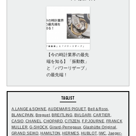
【今の時計業界の最先
端を知る】「振動数」
と「パワーリザーブ」
の最先端！
TAGLIST
A.LANGE＆SOHNE
,
AUDEMARS PIGUET
,
Bell＆Ross
,
BLANCPAIN
,
Breguet
,
BREITLING
,
BVLGARI
,
CARTIER
,
CASIO
,
CHANEL
,
CHOPARD
,
CITIZEN
,
F.P.JOURNE
,
FRANCK
MULLER
,
G-SHOCK
,
Girard-Perregaux
,
Glashütte Original
,
GRAND SEIKO
,
HAMILTON
,
HERMES
,
HUBLOT
,
IWC
,
Jaeger-