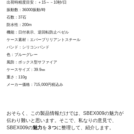
出荷時精度目安：＋15～－10秒/日
振動数：36000振動/時
石数：37石
防水性：200m
機能：日付表示、逆回転防止ベゼル
ケース素材：エバーブリリアントスチール
バンド：シリコンバンド
色：ブルーグレー
風防：ボックス型サファイア
ケースサイズ：39.9㎜
重さ：110g
メーカー価格：715,000円税込み
おそらく、この製品情報だけでは、SBEX009の魅力が
伝わり難いと思います。そこで、私なりの意見で、
SBEX009の
魅力
を
３つ
に整理して、紹介します。