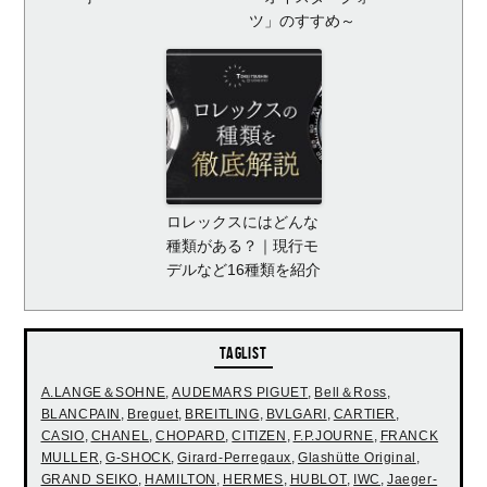
ツ」のすすめ～
ロレックスにはどんな
種類がある？｜現行モ
デルなど16種類を紹介
TAGLIST
A.LANGE＆SOHNE
,
AUDEMARS PIGUET
,
Bell＆Ross
,
BLANCPAIN
,
Breguet
,
BREITLING
,
BVLGARI
,
CARTIER
,
CASIO
,
CHANEL
,
CHOPARD
,
CITIZEN
,
F.P.JOURNE
,
FRANCK
MULLER
,
G-SHOCK
,
Girard-Perregaux
,
Glashütte Original
,
GRAND SEIKO
,
HAMILTON
,
HERMES
,
HUBLOT
,
IWC
,
Jaeger-