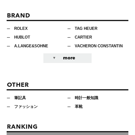
BRAND
ROLEX
TAG HEUER
HUBLOT
CARTIER
A.LANGE&SOHNE
VACHERON CONSTANTIN
more
OTHER
筆記具
時計一般知識
ファッション
革靴
RANKING