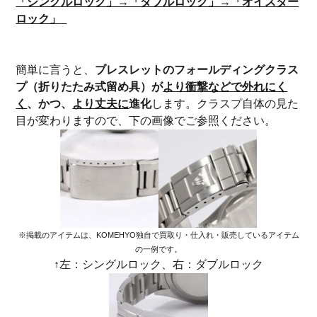
「シングルロック」→「ダブルロック」→「オイスター
ロック」
簡単に言うと、
ブレスレットのフォールディングクラス
プ（折りたたみ式留め具）
が
より衝撃などで外れにく
く
、かつ、
より丈夫に
進化
します。クラスプ自体の見た
目が変わりますので、下の画像でご参照ください。
※掲載のアイテムは、KOMEHYO独自で買取り・仕入れ・販売しているアイテム
の一例です。
↑左：シングルロック、右：ダブルロック