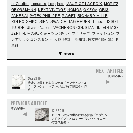
LeCoultre
,
Lemania
,
Longines
,
MAURICE LACROIX
,
MORITZ
GROSSMANN
,
NEXT VINTAGE
,
NOMOS
,
OMEGA
,
ORIS
,
PANERAI
,
PATEK PHILIPPE
,
PIAGET
,
RICHARD MILLE
,
ROLEX
,
SEIKO
,
SINN
,
SWATCH
,
TAG HEUER
,
Timex
,
TISSOT
,
TUDOR
,
Ulysse Nardin
,
VACHERON CONSTANTIN
,
VINTAGE
,
ZENITH
,
その他
,
クォーツ
,
パテックフィリップ
,
ファッション
,
フ
レデリックコンスタント
,
人物
,
時計一般知識
,
独立時計師
,
筆記具
,
革靴
more
NEXT ARTICLE
次の記事へ
26.2.2016
時計史上最も有名な人物は「アブラアン・ル
イ・ブレゲ」 ～ブレゲ社が持つ創設者への
想い～
PREVIOUS ARTICLE
前の記事へ
12.2.2016
セイコーの持つ世界に勝る技術「スプリン
グドライブ」とは？ 〜グランドセイコー
の世界進出〜