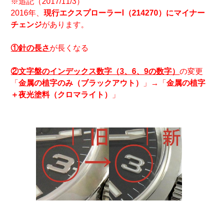
※追記（2017/11/3）
2016年、
現行エクスプローラーⅠ（214270）にマイナー
チェンジ
があります。
①針の長さ
が長くなる
②文字盤のインデックス数字（3、6、9の数字）
の変更
「
金属の植字のみ（ブラックアウト）
」→「
金属の植字
＋夜光塗料（クロマライト）
」