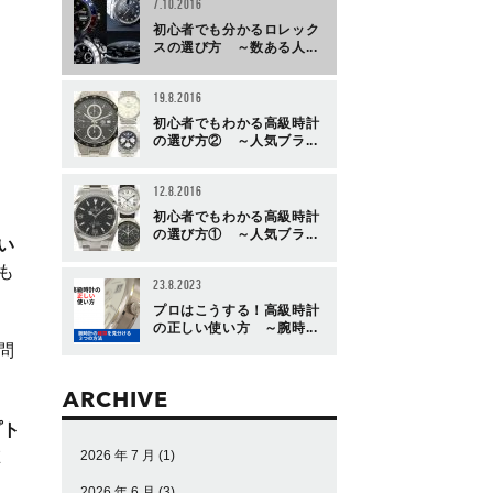
7.10.2016
初心者でも分かるロレック
スの選び方 ～数ある人...
19.8.2016
初心者でもわかる高級時計
の選び方② ～人気ブラ...
12.8.2016
初心者でもわかる高級時計
の選び方① ～人気ブラ...
い
も
23.8.2023
プロはこうする！高級時計
の正しい使い方 ～腕時...
問
ARCHIVE
プト
在
2026 年 7 月
(1)
2026 年 6 月
(3)