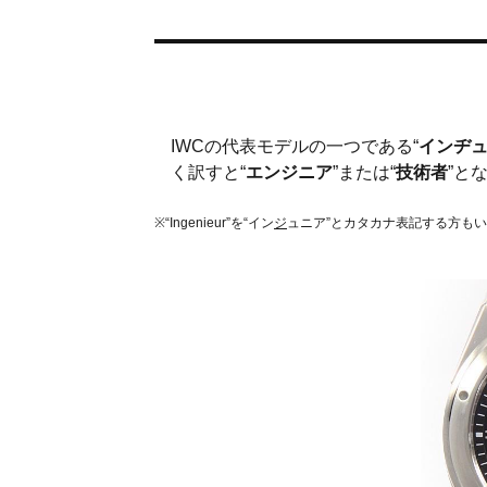
IWCの代表モデルの一つである“
インヂ
く訳すと“
エンジニア
”または“
技術者
”と
※“Ingenieur”を“イン
ジ
ュニア”とカタカナ表記する方も