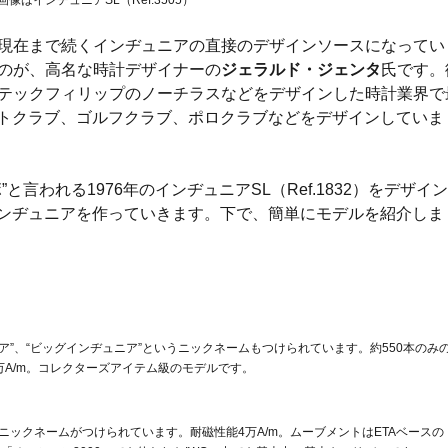
画像はインヂュニアSL（Ref.3505）
現在まで続くインヂュニアの直接のデザインソースになってい
のが、高名な時計デザイナーの
ジェラルド・ジェンタ
氏です。
テックフィリップのノーチラスなどをデザインした時計業界で
ットクラブ、ゴルフクラブ、ポロクラブなどをデザインしていま
言われる1976年のインヂュニアSL（Ref.1832）をデザイ
インヂュニアを作っていきます。下で、簡単にモデルを紹介しま
”、“ビッグインヂュニア”というニックネームもつけられています。約550本のみ
万A/m。コレクターズアイテム級のモデルです。
いうニックネームがつけられています。耐磁性能4万A/m。ムーブメントはETAベースの