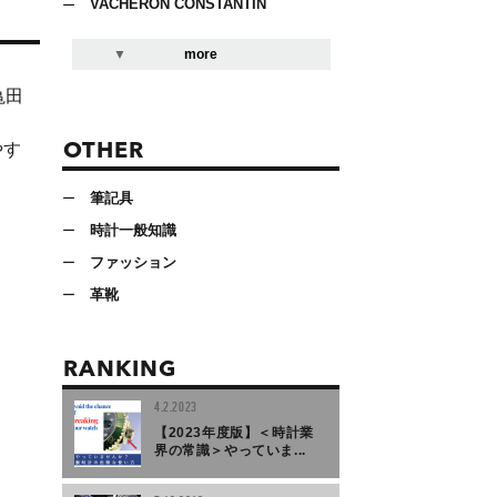
VACHERON CONSTANTIN
more
亀田
やす
OTHER
筆記具
時計一般知識
ファッション
革靴
RANKING
4.2.2023
【2023年度版】＜時計業
界の常識＞やっていま...