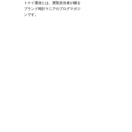
トケイ通信とは、買取担当者が綴る
ブランド時計マニアのブログマガジ
ンです。