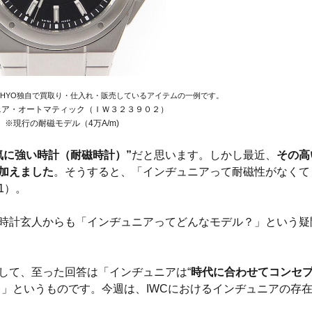
EHYO独自で買取り・仕入れ・販売しているアイテムの一例です。
ニア・オートマティック（ＩＷ３２３９０２）
※現行の耐磁モデル（4万A/m)
気に強い時計（耐磁時計）”
だと思います。しかし最近、
その高
加えました
。そうすると、「インヂュニアって耐磁性がなくて
1）。
時計玄人からも「インヂュニアってどんなモデル？」という疑
して、至った回答は「インヂュニアは“
時代に合わせてコンセ
る」というものです。今週は、IWCにおけるインヂュニアの存