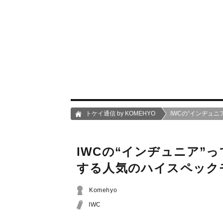
トケイ通信 by KOMEHYO
IWCの“インヂュ
IWCの“インヂュニア”
する人気のハイスペック
Komehyo
IWC