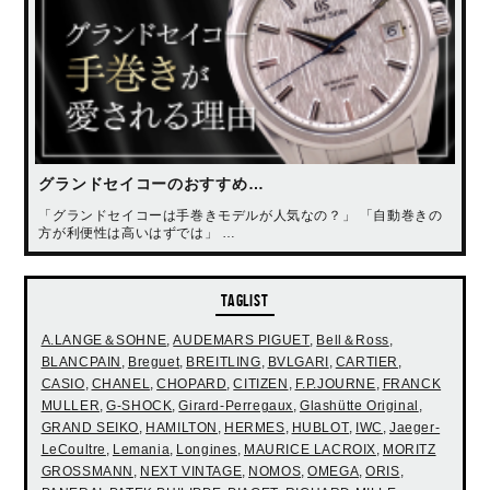
グランドセイコーのおすすめ…
「グランドセイコーは手巻きモデルが人気なの？」 「自動巻きの
方が利便性は高いはずでは」 …
TAGLIST
A.LANGE＆SOHNE
,
AUDEMARS PIGUET
,
Bell＆Ross
,
BLANCPAIN
,
Breguet
,
BREITLING
,
BVLGARI
,
CARTIER
,
CASIO
,
CHANEL
,
CHOPARD
,
CITIZEN
,
F.P.JOURNE
,
FRANCK
MULLER
,
G-SHOCK
,
Girard-Perregaux
,
Glashütte Original
,
GRAND SEIKO
,
HAMILTON
,
HERMES
,
HUBLOT
,
IWC
,
Jaeger-
LeCoultre
,
Lemania
,
Longines
,
MAURICE LACROIX
,
MORITZ
GROSSMANN
,
NEXT VINTAGE
,
NOMOS
,
OMEGA
,
ORIS
,