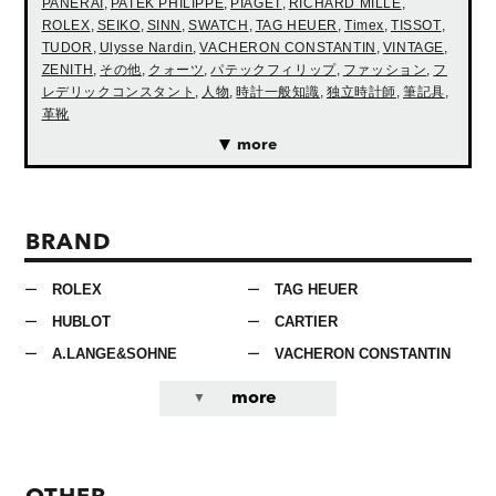
PANERAI
,
PATEK PHILIPPE
,
PIAGET
,
RICHARD MILLE
,
ROLEX
,
SEIKO
,
SINN
,
SWATCH
,
TAG HEUER
,
Timex
,
TISSOT
,
TUDOR
,
Ulysse Nardin
,
VACHERON CONSTANTIN
,
VINTAGE
,
ZENITH
,
その他
,
クォーツ
,
パテックフィリップ
,
ファッション
,
フ
レデリックコンスタント
,
人物
,
時計一般知識
,
独立時計師
,
筆記具
,
革靴
more
BRAND
ROLEX
TAG HEUER
HUBLOT
CARTIER
A.LANGE&SOHNE
VACHERON CONSTANTIN
more