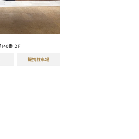
町40番
２F
ス
提携駐車場