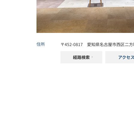
住所
〒
452-0817
愛知県
名古屋市
西区
二方
経路検索
アクセ