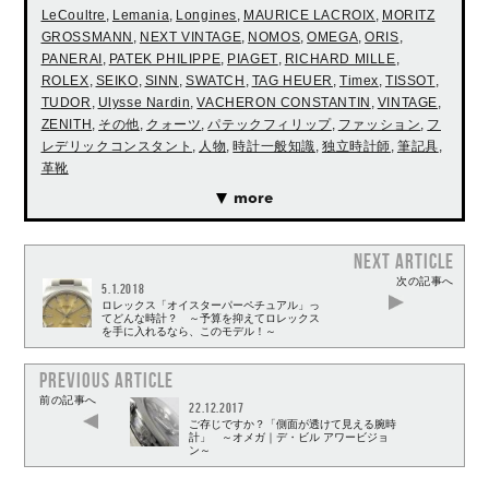
LeCoultre
,
Lemania
,
Longines
,
MAURICE LACROIX
,
MORITZ
GROSSMANN
,
NEXT VINTAGE
,
NOMOS
,
OMEGA
,
ORIS
,
PANERAI
,
PATEK PHILIPPE
,
PIAGET
,
RICHARD MILLE
,
ROLEX
,
SEIKO
,
SINN
,
SWATCH
,
TAG HEUER
,
Timex
,
TISSOT
,
TUDOR
,
Ulysse Nardin
,
VACHERON CONSTANTIN
,
VINTAGE
,
ZENITH
,
その他
,
クォーツ
,
パテックフィリップ
,
ファッション
,
フ
レデリックコンスタント
,
人物
,
時計一般知識
,
独立時計師
,
筆記具
,
革靴
more
NEXT ARTICLE
次の記事へ
5.1.2018
ロレックス「オイスターパーペチュアル」っ
てどんな時計？ ～予算を抑えてロレックス
を手に入れるなら、このモデル！～
PREVIOUS ARTICLE
前の記事へ
22.12.2017
ご存じですか？「側面が透けて見える腕時
計」 ～オメガ｜デ・ビル アワービジョ
ン～