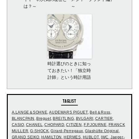
は？～
～
時計選びのときに知っ
ておきたい！「独立時
計師」という時計用語
TAGLIST
A.LANGE＆SOHNE
,
AUDEMARS PIGUET
,
Bell＆Ross
,
BLANCPAIN
,
Breguet
,
BREITLING
,
BVLGARI
,
CARTIER
,
CASIO
,
CHANEL
,
CHOPARD
,
CITIZEN
,
F.P.JOURNE
,
FRANCK
MULLER
,
G-SHOCK
,
Girard-Perregaux
,
Glashütte Original
,
GRAND SEIKO
,
HAMILTON
,
HERMES
,
HUBLOT
,
IWC
,
Jaeger-