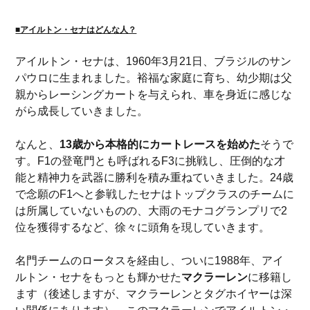
■アイルトン・セナはどんな人？
アイルトン・セナは、1960年3月21日、ブラジルのサン
パウロに生まれました。裕福な家庭に育ち、幼少期は父
親からレーシングカートを与えられ、車を身近に感じな
がら成長していきました。
なんと、
13歳から本格的にカートレースを始めた
そうで
す。F1の登竜門とも呼ばれるF3に挑戦し、圧倒的な才
能と精神力を武器に勝利を積み重ねていきました。24歳
で念願のF1へと参戦したセナはトップクラスのチームに
は所属していないものの、大雨のモナコグランプリで2
位を獲得するなど、徐々に頭角を現していきます。
名門チームのロータスを経由し、ついに1988年、アイ
ルトン・セナをもっとも輝かせた
マクラーレン
に移籍し
ます（後述しますが、マクラーレンとタグホイヤーは深