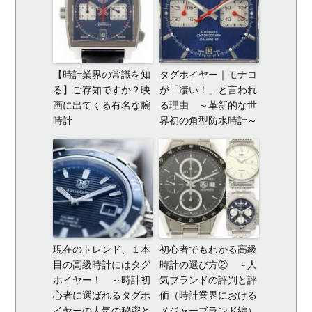
【時計業界の常識を知
タグホイヤー｜モナコ
る】ご存知ですか？映
が「凄い！」と言われ
画に出てくる有名な腕
る理由 ～革新的な世
時計
界初の角型防水時計～
現在のトレンド、１本
初心者でもわかる高級
目の高級時計にはタグ
時計の選び方② ～人
ホイヤー！ ～時計初
気ブランドの評判と評
心者に選ばれるタグホ
価（時計業界における
イヤーの人気の秘密と
メジャーブランド編）