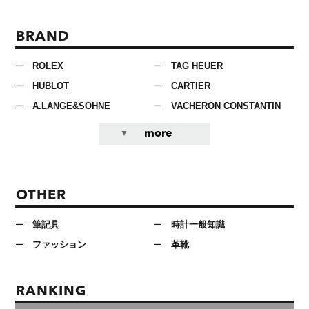
BRAND
ROLEX
TAG HEUER
HUBLOT
CARTIER
A.LANGE&SOHNE
VACHERON CONSTANTIN
more
OTHER
筆記具
時計一般知識
ファッション
革靴
RANKING