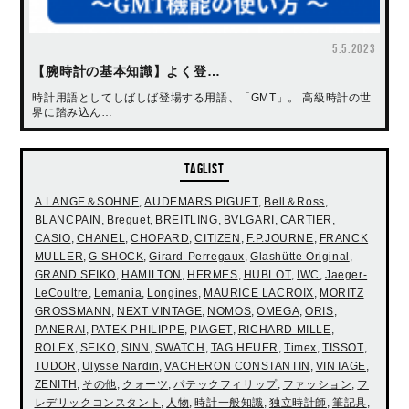
5.5.2023
【腕時計の基本知識】よく登…
時計用語としてしばしば登場する用語、「GMT」。 高級時計の世
界に踏み込ん…
TAGLIST
A.LANGE＆SOHNE
,
AUDEMARS PIGUET
,
Bell＆Ross
,
BLANCPAIN
,
Breguet
,
BREITLING
,
BVLGARI
,
CARTIER
,
CASIO
,
CHANEL
,
CHOPARD
,
CITIZEN
,
F.P.JOURNE
,
FRANCK
MULLER
,
G-SHOCK
,
Girard-Perregaux
,
Glashütte Original
,
GRAND SEIKO
,
HAMILTON
,
HERMES
,
HUBLOT
,
IWC
,
Jaeger-
LeCoultre
,
Lemania
,
Longines
,
MAURICE LACROIX
,
MORITZ
GROSSMANN
,
NEXT VINTAGE
,
NOMOS
,
OMEGA
,
ORIS
,
PANERAI
,
PATEK PHILIPPE
,
PIAGET
,
RICHARD MILLE
,
ROLEX
,
SEIKO
,
SINN
,
SWATCH
,
TAG HEUER
,
Timex
,
TISSOT
,
TUDOR
,
Ulysse Nardin
,
VACHERON CONSTANTIN
,
VINTAGE
,
ZENITH
,
その他
,
クォーツ
,
パテックフィリップ
,
ファッション
,
フ
レデリックコンスタント
,
人物
,
時計一般知識
,
独立時計師
,
筆記具
,