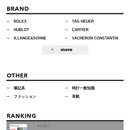
BRAND
ROLEX
TAG HEUER
HUBLOT
CARTIER
A.LANGE&SOHNE
VACHERON CONSTANTIN
more
OTHER
筆記具
時計一般知識
ファッション
革靴
RANKING
4.2.2023