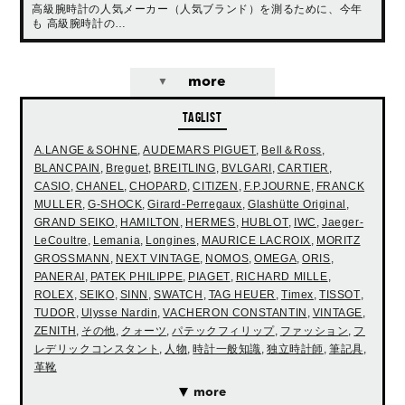
高級腕時計の人気メーカー（人気ブランド）を測るために、今年
も 高級腕時計の…
more
TAGLIST
A.LANGE＆SOHNE
,
AUDEMARS PIGUET
,
Bell＆Ross
,
BLANCPAIN
,
Breguet
,
BREITLING
,
BVLGARI
,
CARTIER
,
CASIO
,
CHANEL
,
CHOPARD
,
CITIZEN
,
F.P.JOURNE
,
FRANCK
MULLER
,
G-SHOCK
,
Girard-Perregaux
,
Glashütte Original
,
GRAND SEIKO
,
HAMILTON
,
HERMES
,
HUBLOT
,
IWC
,
Jaeger-
LeCoultre
,
Lemania
,
Longines
,
MAURICE LACROIX
,
MORITZ
GROSSMANN
,
NEXT VINTAGE
,
NOMOS
,
OMEGA
,
ORIS
,
PANERAI
,
PATEK PHILIPPE
,
PIAGET
,
RICHARD MILLE
,
ROLEX
,
SEIKO
,
SINN
,
SWATCH
,
TAG HEUER
,
Timex
,
TISSOT
,
TUDOR
,
Ulysse Nardin
,
VACHERON CONSTANTIN
,
VINTAGE
,
ZENITH
,
その他
,
クォーツ
,
パテックフィリップ
,
ファッション
,
フ
レデリックコンスタント
,
人物
,
時計一般知識
,
独立時計師
,
筆記具
,
革靴
more