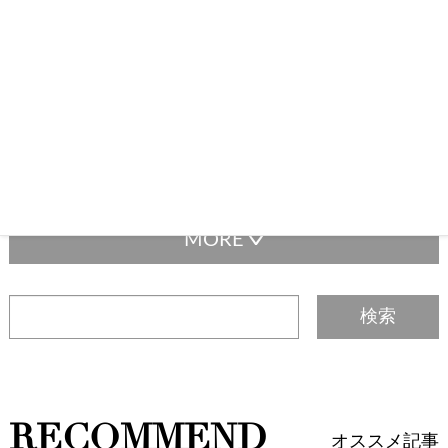
TAGLIST
タグリスト
J12
marni
Y3
べアン
アイグナー
アクセサリー
アルハンブラ
アルマーニ
イルビゾンテ
イヴ・サンローラン
エトロ
エムエムシックス
エルメス
エルメスのカラー
エルメス サイズ
エルメス メンテナンス
エルメス 刻印
エルメス 金具
エヴリン
オーストリッチ
カルティエ
カンボンライン
ガーデンパーティ
ギフト
ギャランティカード
クリスチャンディオール
クロエ
グッチ
ケリー
コリエ・ド・シアン
コーチ
ゴヤール
サルヴァトーレフェラガモ
サンダル
サンローラン
ザロウ
シェーブル
シャネル
シューズ
ジュエリー
ジョルジオアルマーニ
RECOMMEND
オススメ記事
ジルサンダー
スカーフ
ステラマッカートニー