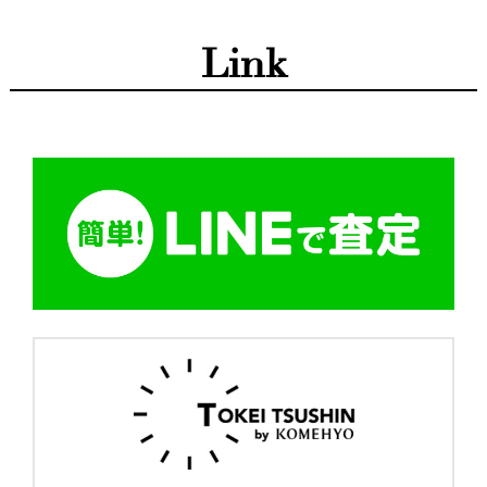
ミュウミュウ
メゾンマルジェラ
メンテナンス
モンクレール
ライン
ラゲージ
ラルフローレン
Link
リング
リンディ
ルイヴィトン
レディディオール
ロエベ
ロジェヴィヴィエ
ロンシャン
ヴァレクストラ
ヴァンクリーフ&アーペル
ヴァンクリーフ＆アーペル
ヴェルニ
小物
復刻トート
指輪
時計
財布