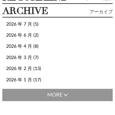
ステラ・マッカートニー
スピーディ
ARCHIVE
アーカイブ
スピーディバンドリエール
セリーヌ
セルペンティ
タサキ
タトラス
ダウン
チャーム
ティファニー
2026 年 7 月 (5)
ディオール
デルボー
トッズ
トラペーズ
2026 年 6 月 (2)
トリーバーチ
ネクタイ
ネックレス
ネヴァーフル
ハリーウィンストン
バスティア
バッグ
2026 年 4 月 (8)
バレンシアガ
バーキン
バーバリー
パディントン
2026 年 3 月 (7)
ビジネスバッグ
ビーン
ピコタン
ピーカブー
ファッション
ファランドール
フェンディ
フルラ
2026 年 2 月 (13)
ブシュロン
ブランド小物
ブルガリ
プラダ
ベルト
2026 年 1 月 (17)
ボックスカーフ
ボッテガヴェネタ
ボッテガ・ヴェネタ
ボリード
ポップH
マザーズバッグ
マックスマーラ
マトラッセ
マフラー
ミキモト
ミニバッグ
ミニ財布