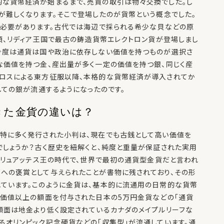
的な貨幣経済が始まるまで、売買の取引は物々交換でした。し
が難しくなります。そこで登場したのが貨幣という概念でした。
る必要があります。古代では海辺で採られる希少な貝などの原
頃、リディア王国で最古の鋳造貨幣エレクトロン貨が登場しまし
、今度は通貨は国や政治に依存しない価値を持つものが選択さ
な価値を持つ金、産出量が多く一定の価値を持つ銀、同じく産
ドロスによる東方征服以降、本格的な貨幣経済が導入されてか
しての銀が流通するようになったのです。
きた金貨の違いは？
特に多く発行された小判は、現在でも古銭として高い価値を
でしょうか？古く歴史を紐解くと、純度と重量が保証された実用
アリュアッテス王の時代で、世界で最初の通貨型金貨だと言われ
への褒賞として与えられたことが書物に残されており、その形
ています。このように金貨は、基本的に流通用の日常的な貨幣
金価値以上の額面を付与された日本の5万円金貨などの「通貨
額面は地金より低く設定されているカナダのメイプルリーフな
るオリンピック記念硬貨などの「収集型」が流通しています。通