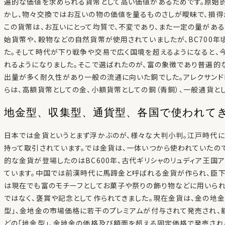
遍的な価値を求められる貨幣として高い価値があるためです。原始
かし、物々交換ではお互いの物の価値を量るものさしが曖昧で、損得
この貨幣は、お互いにとって均質で、不変であり、また一定の量があ
始貨幣や、穀物などの自然貨幣が使用されていましたが、BC700年
た。そして時代が下り戦争や交易で広く国境を超えるようになると
れるようになりました。そこで選ばれたのが、富の象徴であり普遍的
出量が多く耐久性があり一般の流通に向いた銅でした。アレクサン
らは、高額貨幣としての金、小額貨幣としての銅（青銅）、一般通貨と
地金型、収集型、通貨型、各国で使われて
日本では金貨というとまず浮かぶのが、様々な大判小判。江戸時代に
持って取引されています。では金貨は、一体いつから使われていたの
的な金貨が登場したのはBC600年、古代ギリシャのリュディア王国
ています。中国では前漢時代に馬蹄金と呼ばれる金貨が作られ、臣下
は現在でも富のモチーフとしてお菓子や祭りの飾り物などに用いられ
ではなく、褒賞や記念として作られてきました。現在金貨は、金の地
型」、金地金の市場価格に若干のプレミアムが付与されて発売され、
どの「地金型」、金地金の価格及び額面を超える固定価格で発売され