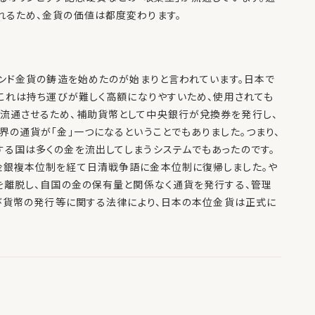
れるため、金貨の価値は都度変わります。
ポンド金貨の鋳造を始めたのが始まりと言われています。日本で
。これは持ち運びが難しく高額になりやすいため、使用されても
流通させるため、補助貨幣として中央銀行が兌換券を発行し、
の通貨が「金」一つになるということでもありました。つまり、
る国は多くの金を流出してしまうシステムでもあったのです。
金銀複本位制を経て日清戦争語に金本位制に復帰しました。や
を離脱し、自国の金の保有量と関係なく通貨を発行する、管理
及び貨幣の発行等に関する法律により、日本の本位金貨は正式に