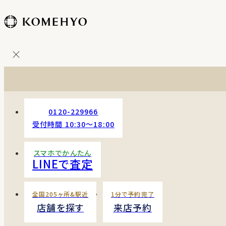
コ
ン
テ
ン
ツ
を
ス
キッ
プ
0120-229966
す
受付時間 10:30〜18:00
る
スマホでかんたん
LINEで査定
全国205ヶ所&駅近
1分で予約完了
店舗を探す
来店予約