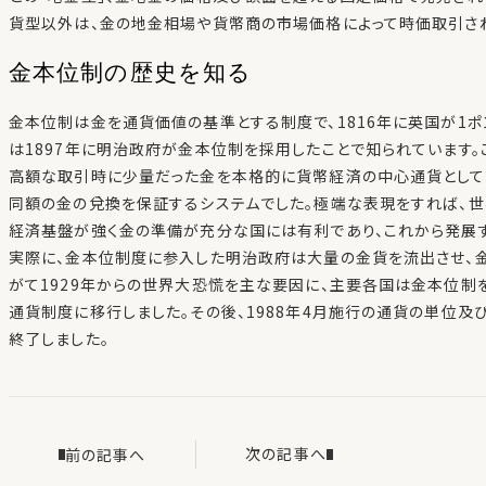
貨型以外は、金の地金相場や貨幣商の市場価格によって時価取引さ
金本位制の歴史を知る
金本位制は金を通貨価値の基準とする制度で、1816年に英国が1
は1897年に明治政府が金本位制を採用したことで知られています
高額な取引時に少量だった金を本格的に貨幣経済の中心通貨として
同額の金の兌換を保証するシステムでした。極端な表現をすれば、世界
経済基盤が強く金の準備が充分な国には有利であり、これから発展す
実際に、金本位制度に参入した明治政府は大量の金貨を流出させ、
がて1929年からの世界大恐慌を主な要因に、主要各国は金本位制
通貨制度に移行しました。その後、1988年4月施行の通貨の単位
終了しました。
次の記事へ
前の記事へ