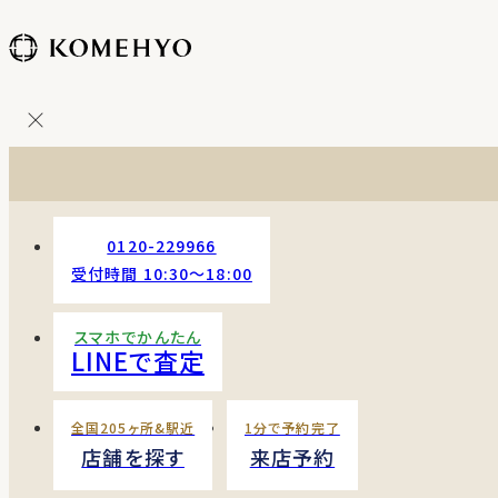
コ
ン
テ
ン
ツ
を
ス
キッ
プ
0120-229966
す
受付時間 10:30〜18:00
る
スマホでかんたん
LINEで査定
全国205ヶ所&駅近
1分で予約完了
店舗を探す
来店予約