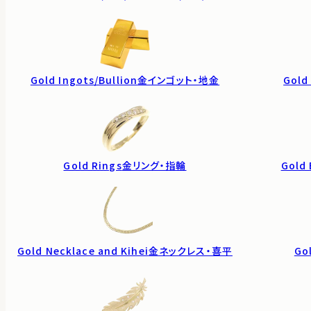
Gold Ingots/Bullion
金インゴット・地金
Gold
Gold Rings
金リング・指輪
Gold 
Gold Necklace and Kihei
金ネックレス・喜平
Go