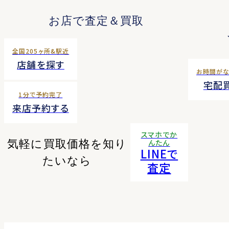
お店で査定＆買取
全国205ヶ所&駅近
店舗を探す
お時間が
宅配
1分で予約完了
来店予約する
スマホでか
気軽に買取価格を知り
んたん
LINEで
たいなら
査定