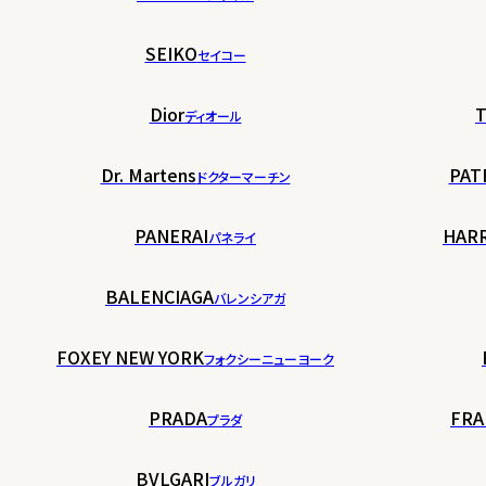
SEIKO
セイコー
Dior
T
ディオール
Dr. Martens
PAT
ドクターマーチン
PANERAI
HAR
パネライ
BALENCIAGA
バレンシアガ
FOXEY NEW YORK
フォクシーニューヨーク
PRADA
FRA
プラダ
BVLGARI
ブルガリ