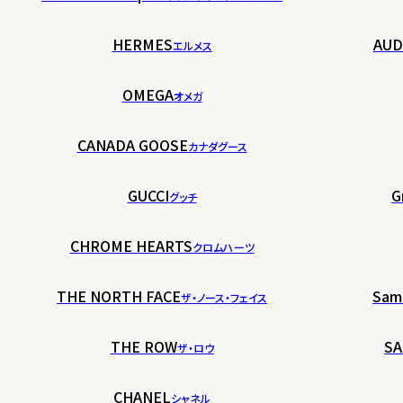
HERMES
AUD
エルメス
OMEGA
オメガ
CANADA GOOSE
カナダグース
GUCCI
G
グッチ
CHROME HEARTS
クロムハーツ
THE NORTH FACE
Sam
ザ・ノース・フェイス
THE ROW
SA
ザ・ロウ
CHANEL
シャネル