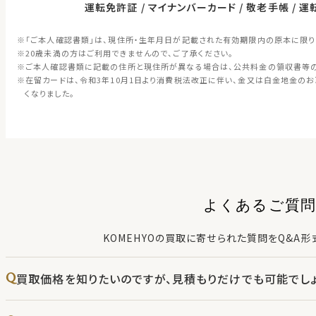
運転免許証
マイナンバーカード
敬老手帳
運
「ご本人確認書類」は、現住所・生年月日が記載された有効期限内の原本に限り
20歳未満の方はご利用できませんので、ご了承ください。
ご本人確認書類に記載の住所と現住所が異なる場合は、公共料金の領収書等
在留カードは、令和3年10月1日より消費税法改正に伴い、金又は白金地金の
くなりました。
よくあるご質問
KOMEHYOの買取に寄せられた質問をQ&A形
買取価格を知りたいのですが、見積もりだけでも可能でしょ