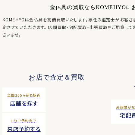
金仏具
の買取ならKOMEHYO
KOMEHYOは
金仏具
を高価買取いたします。専任の鑑定士がお客さ
定させていただきます。 店頭買取・宅配買取・出張買取をご用意して
さいませ。
お店で査定＆買取
全国205ヶ所&駅近
店舗を探す
お時間が
宅配
1分で予約完了
来店予約する