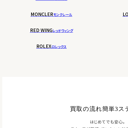
MONCLER
LO
モンクレール
RED WING
レッドウィング
ROLEX
ロレックス
買取の流れ簡単3ス
はじめてでも安心。