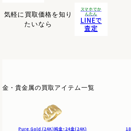
スマホでか
気軽に買取価格を知り
んたん
LINEで
たいなら
査定
金・貴金属の
買取アイテム一覧
Pure Gold (24K)
純金・24金(24K)
18