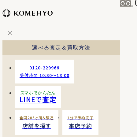
コ
ン
テ
ン
ツ
を
選べる査定＆買取方法
ス
キッ
プ
0120-229966
す
受付時間 10:30〜18:00
る
スマホでかんたん
LINEで査定
全国205ヶ所&駅近
1分で予約完了
店舗を探す
来店予約