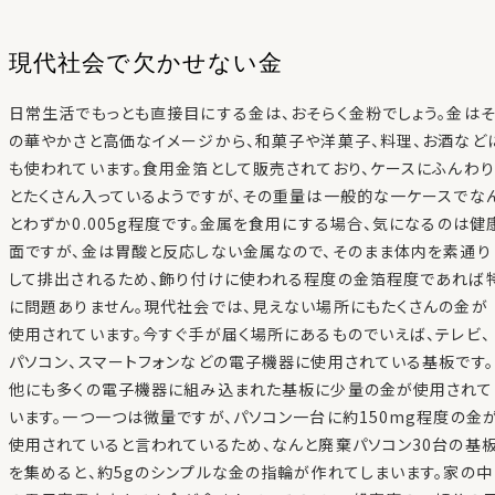
現代社会で欠かせない金
日常生活でもっとも直接目にする金は、おそらく金粉でしょう。金は
の華やかさと高価なイメージから、和菓子や洋菓子、料理、お酒など
も使われています。食用金箔として販売されており、ケースにふんわり
とたくさん入っているようですが、その重量は一般的な一ケースでな
とわずか0.005g程度です。金属を食用にする場合、気になるのは健
面ですが、金は胃酸と反応しない金属なので、そのまま体内を素通り
して排出されるため、飾り付けに使われる程度の金箔程度であれば
に問題ありません。現代社会では、見えない場所にもたくさんの金が
使用されています。今すぐ手が届く場所にあるものでいえば、テレビ、
パソコン、スマートフォンなどの電子機器に使用されている基板です。
他にも多くの電子機器に組み込まれた基板に少量の金が使用されて
います。一つ一つは微量ですが、パソコン一台に約150mg程度の金
使用されていると言われているため、なんと廃棄パソコン30台の基
を集めると、約5gのシンプルな金の指輪が作れてしまいます。家の中