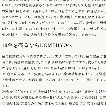
り輝く仏の世界を表現するためといわれています。今でも金はお互い
の愛情や絆を深め、不変にしてくれる力を持つと言われ、好きな人に
るアクセサリーとしては最適です。特に金は男性と太陽を象徴するた
め、男性から女性へのプレゼントとしてはもちろん、逆に女性から男
に贈るにも適しています。金のアクセサリーは金属としての希少性や
ランド以上に、金に込められた様々な意味が残っているのです。
18金を売るならKOMEHYOへ
金の種類には様々ありますが、ジュエリーにおいては18金の製品が
流です。純金は貴金属としての価値は高いですがですが、軟らかくキ
が付きやすく、変形もしやすいため装飾品には向いていません。そこ
で、合金にすることで強度を高めます。18金は装飾品において高級感
と耐性のバランスが最も良いとされ、多くのジュエリーに用いられて
ます。
24金を100％とすると18金は75％となります。つまり18金とは 75
が金で、残りの25％に銀や銅を混ぜ込んだ合金です。この金以外の
ぜ物の種類で18金の色味が変わってきます。銀の割合が高ければ明