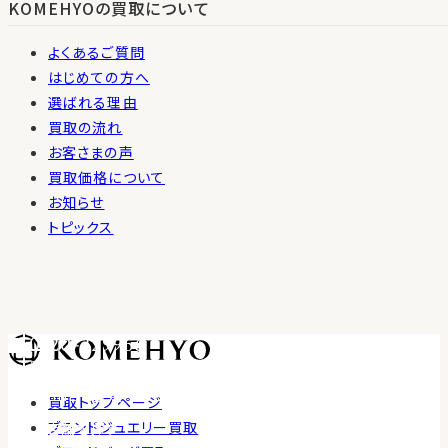
KOMEHYOの買取について
よくあるご質問
はじめての方へ
選ばれる理由
買取の流れ
お客さまの声
買取価格について
お知らせ
トピックス
0120-229966
受付時間 10:30〜18:00
LINEで査定
買取トップページ
ブランドジュエリー買取
店舗を探す