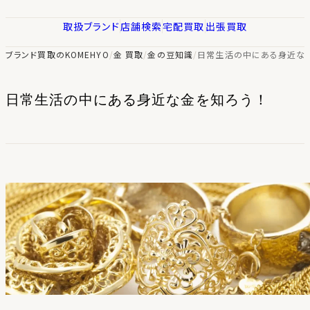
取扱ブランド
店舗検索
宅配買取
出張買取
ブランド買取のKOMEHYO
/
金 買取
/
金の豆知識
/
日常生活の中にある身近な金
日常生活の中にある身近な金を知ろう！