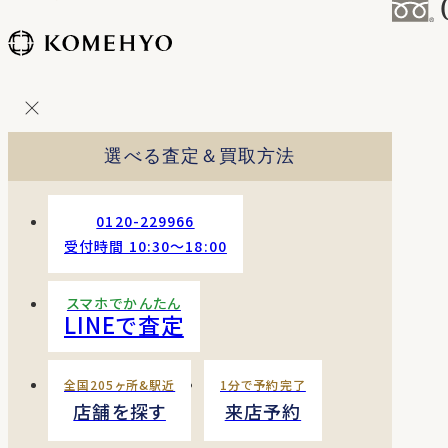
コ
ン
テ
ン
ツ
を
選べる査定＆買取方法
ス
キッ
プ
0120-229966
す
受付時間 10:30〜18:00
る
スマホでかんたん
LINEで査定
全国205ヶ所&駅近
1分で予約完了
店舗を探す
来店予約