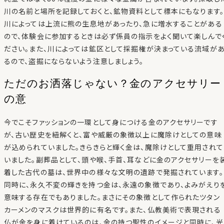
川の名前と場所を記録しておくと、鉱物資料として標本にもなります。
川によっては上流に熊の生息地があったり、急に増水することがある
ので、体験会に参加するときは必ず係員の指示をよく聞いて楽しんで
ださい。また、川によっては鉱区として採掘権が決まっている流域が
るので、盗掘にならないよう注意しましょう。
ただのお洒落じゃない？金のアクセサリー
の意
今でこそファッションの一環として身につける金のアクセサリーです
が、古い歴史を紐解くと、富や威厳の象徴以上に魔除けとしての意味
が込められていました。きらきらと輝く金は、魔除けとして重用されて
いました。副葬品として、頭や喉、手首、耳などに金のアクセサリーを
着した古代の墓は、世界中の様々な文明の遺跡で発掘されています。
同時に、永久不変の輝きを持つ金は、永遠の象徴であり、よみがえり
意味する存在でもありました。まさにその象徴として作られたツタン
カーメンのマスクは世界的に有名です。また、仏教美術で表現される
仏が金を身に着けているのは、金の持つ聖性のイメージと同時に、光