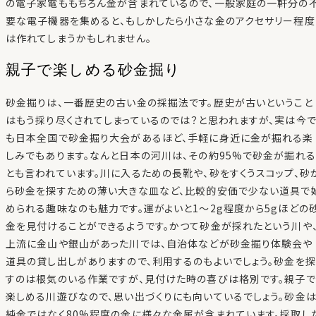
の電子家電ももちろん金が含まれているので、一般家庭の一軒分の
要な電子機器を集めると、もしかしたら小さな金のアクセサリー程度
は作れてしまうかもしれません。
親子で楽しめる砂金掘り
砂金掘りは、一番歴史の古い金の採掘法です。歴史が古いということ
はもう採り尽くされてしまっているのでは？と思われますが、実は今
も日本全国で砂金掘り大会があるほど、手軽に身近に金が掘れる楽
しみでもあります。なんと日本の河川は、その約95%で砂金が掘れる
とも言われています。川に入るための長靴や、砂をすくうスコップ、砂
ら砂金を探すための薄い大きな皿など、比較的安価で少ない道具で
められる趣味なのも魅力です。運がよいと1〜2g程度から5gほどの
金を見付けることができるようです。かつて砂金が採れたという川や
上流に金山や銀山があった川では、自治体などが砂金掘り体験会や
道具の貸し出しがありますので、利用するのもよいでしょう。砂金を探
すのは根気のいる作業ですが、見付けた時の喜びは格別です。親子で
楽しめる川遊びなので、思い出づくりにも向いているでしょう。砂金
純金ではなく80%程度の金に様々な金属が含まれています。採取し