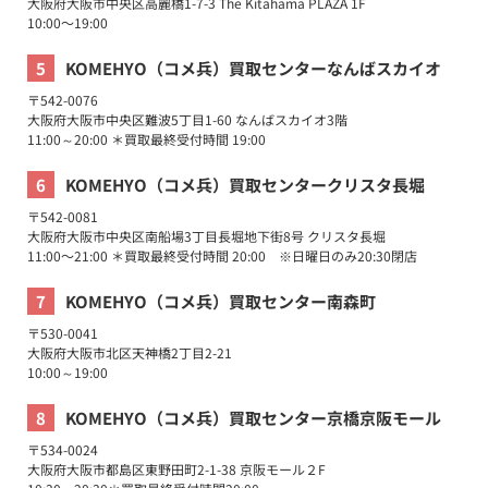
大阪府
大阪市
中央区
高麗橋1-7-3
The Kitahama PLAZA 1F
10:00〜19:00
5
KOMEHYO（コメ兵）買取センターなんばスカイオ
〒
542-0076
大阪府
大阪市
中央区
難波5丁目1-60
なんばスカイオ3階
11:00～20:00 ＊買取最終受付時間 19:00
6
KOMEHYO（コメ兵）買取センタークリスタ長堀
〒
542-0081
大阪府
大阪市
中央区
南船場3丁目長堀地下街8号
クリスタ長堀
11:00〜21:00 ＊買取最終受付時間 20:00 ※日曜日のみ20:30閉店
7
KOMEHYO（コメ兵）買取センター南森町
〒
530-0041
大阪府
大阪市
北区
天神橋2丁目2-21
10:00～19:00
8
KOMEHYO（コメ兵）買取センター京橋京阪モール
〒
534-0024
大阪府
大阪市
都島区
東野田町2-1-38
京阪モール２F