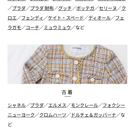
／
プラダ
／
プラダ 財布
／
グッチ
／
ボッテガ
／
セリーヌ
／
ク
ロエ
／
フェンディ
／
ケイト・スペード
／
ディオール
／
フェ
ラガモ
／
コーチ
／
ミュウミュウ
／
など
古着
シャネル
／
プラダ
／
エルメス
／
モンクレール
／
フォクシー
ニューヨーク
／
クロムハーツ
／
ドルチェ＆ガッバーナ
／
な
ど