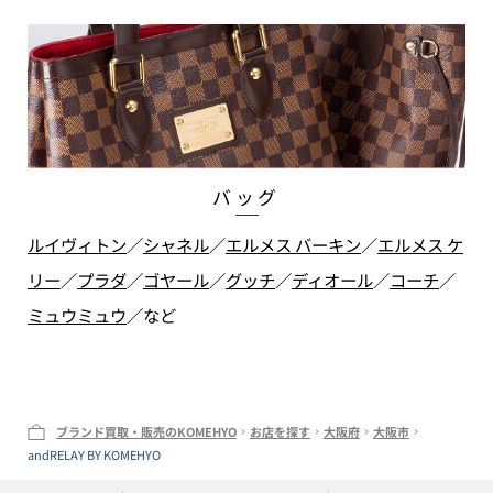
バッグ
ルイヴィトン
／
シャネル
／
エルメス バーキン
／
エルメス ケ
リー
／
プラダ
／
ゴヤール
／
グッチ
／
ディオール
／
コーチ
／
ミュウミュウ
／
など
ブランド買取・販売のKOMEHYO
お店を探す
大阪府
大阪市
andRELAY BY KOMEHYO