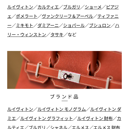
ルイヴィトン
／
カルティエ
／
ブルガリ
／
ショーメ
／
ピアジ
ェ
／
ポメラート
／
ヴァンクリーフ＆アーペル
／
ティファニ
ー
／
ミキモト
／
ダミアーニ
／
ショパール
／
ブシュロン
／
ハ
リー・ウィンストン
／
タサキ
／
など
ブランド品
ルイヴィトン
／
ルイヴィトン モノグラム
／
ルイヴィトン ダ
ミエ
／
ルイヴィトン グラフィット
／
ルイヴィトン 財布
／
カ
ルティエ
／
ブルガリ
／
シャネル
／
エルメス
／
エルメス 財布