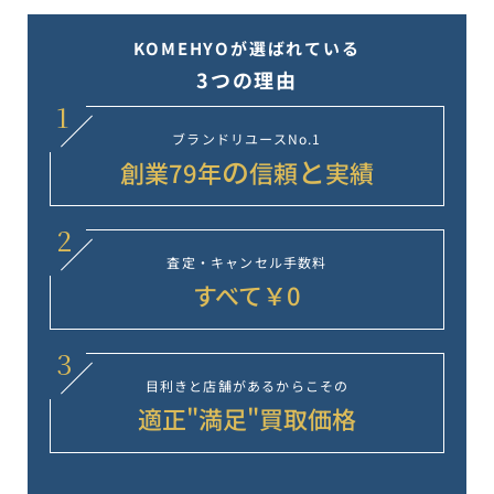
KOMEHYOが選ばれている
3つの理由
1
ブランドリユース
No.1
の
と
創業
79
年
信頼
実績
2
査定・キャンセル
手数料
すべて￥0
3
目利きと店舗が
あるからこその
適正"満足"
買取価格