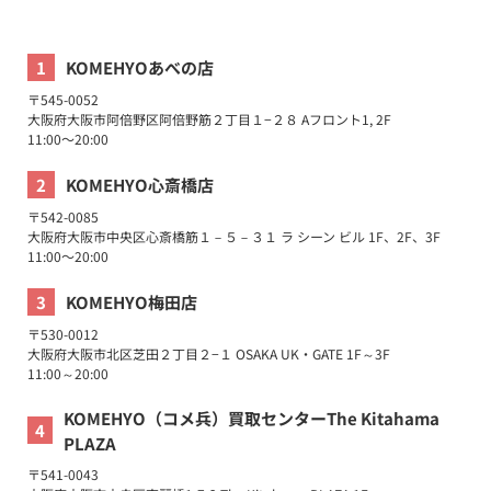
1
KOMEHYOあべの店
〒
545-0052
大阪府
大阪市
阿倍野区
阿倍野筋２丁目１−２８
Aフロント1, 2F
11:00〜20:00
2
KOMEHYO心斎橋店
〒
542-0085
大阪府
大阪市
中央区
心斎橋筋１－５－３１
ラ シーン ビル 1F、2F、3F
11:00〜20:00
3
KOMEHYO梅田店
〒
530-0012
大阪府
大阪市
北区
芝田２丁目２−１
OSAKA UK・GATE 1F～3F
11:00～20:00
KOMEHYO（コメ兵）買取センターThe Kitahama
4
PLAZA
〒
541-0043