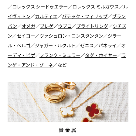
／
ロレックス シードゥエラー
／
ロレックス ミルガウス
／
ル
イヴィトン
／
カルティエ
／
パテック・フィリップ
／
ブラン
パン
／
オメガ
／
ブレゲ
／
ウブロ
／
ブライトリング
／
シチズ
ン
／
セイコー
／
ヴァシュロン・コンスタンタン
／
ジラー
ル・ペルゴ
／
ジャガー・ルクルト
／
ゼニス
／
パネライ
／
オ
ーデマ・ピゲ
／
フランク・ミュラー
／
タグ・ホイヤー
／
ラ
ンゲ・アンド・ゾーネ
／
など
貴金属