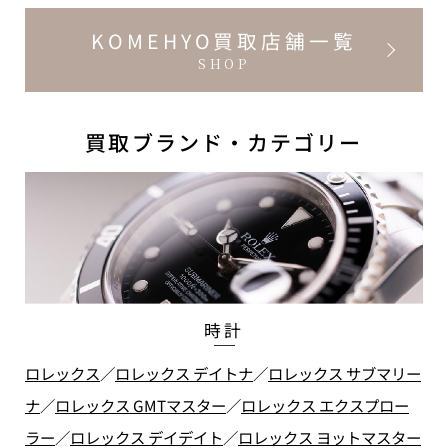
KOMEHYO買取店舗一覧
SHOP
買取ブランド・カテゴリー
時計
ロレックス
／
ロレックス デイトナ
／
ロレックス サブマリー
ナ
／
ロレックス GMTマスター
／
ロレックス エクスプロー
ラー
／
ロレックス デイデイト
／
ロレックス ヨットマスター