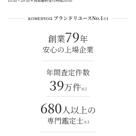
10:30～20:30＊買取最終受付時間20:00
ブランドリユースNo.1
KOMEHYOは
※1
79
創業
年
安心の上場企業
年間査定件数
39
万件
※2
680
人以上の
専門鑑定士
※3