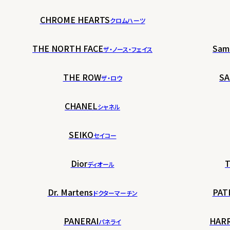
CHROME HEARTS
クロムハーツ
THE NORTH FACE
Sam
ザ・ノース・フェイス
THE ROW
SA
ザ・ロウ
CHANEL
シャネル
SEIKO
セイコー
Dior
T
ディオール
Dr. Martens
PAT
ドクターマーチン
PANERAI
HAR
パネライ