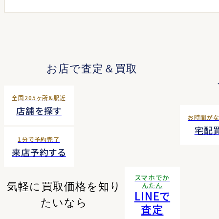
お店で査定＆買取
全国205ヶ所&駅近
店舗を探す
お時間が
宅配
1分で予約完了
来店予約する
スマホでか
気軽に買取価格を知り
んたん
LINEで
たいなら
査定