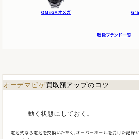
OMEGA
オメガ
Gra
取扱ブランド一覧
オーデマピゲ
買取額アップのコツ
動く状態に
しておく。
電池式なら電池を交換いただく、オーバーホールを受けた記録