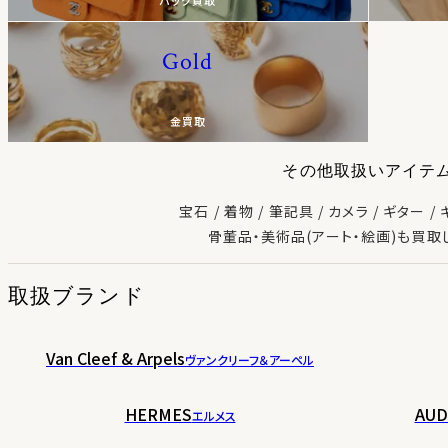
バッグ買取
Gold
金買取
その他取扱いアイテ
宝石
着物
筆記具
カメラ
ギター
骨董品・美術品(アート・絵画)も買取
取扱ブランド
Van Cleef & Arpels
ヴァンクリーフ＆アーペル
HERMES
AUD
エルメス