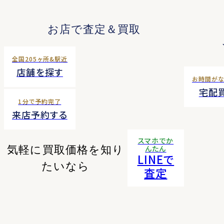
お店で査定＆買取
全国205ヶ所&駅近
店舗を探す
お時間が
宅配
1分で予約完了
来店予約する
スマホでか
気軽に買取価格を知り
んたん
LINEで
たいなら
査定