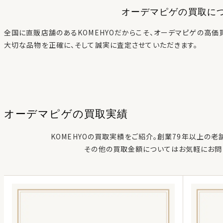
オーデマピゲ
の買取に
全国に直販店舗のあるKOMEHYOだからこそ、
オーデマピゲ
の高価
大切な品物を正確に、そして誠実に査定させていただきます。
オーデマピゲ
の
買取実績
KOMEHYOの買取実績をご紹介。創業79年以上の老
その他の買取金額についてはお気軽にお問