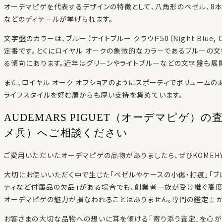
オーデマピゲを代表するデザインの特徴として、八角形のベゼル、8
などのディテールが挙げられます。
文字盤のカラーは、ブルー（ナイトブルー クラウド50（Night Blue, 
定番です。とくにロイヤル オークの象徴的なカラーであるブルーの
る傾向にあります。近年はグリーンやライトブルーなどの文字盤も展
また、ロイヤル オーク オフショアのようにスポーティでボリュームの
ライフスタイルを好む層からも厚い支持を集めています。
AUDEMARS PIGUET（オーデマピゲ）の
メ兵）へご相談ください
ご愛用いただいたオーデマピゲの品物がありましたら、ぜひKOMEHY
大切にお使いいただく中で生じた「ベゼルやケースの小傷・打痕」「ブレ
ティなど付属品の欠品」がある場合でも、創業者一族が受け継ぐ高
オーデマピゲの魅力が損なわれることはありません。専門の鑑定士が
お客さまの大切な品物への想いに耳を傾ける「寄り添う査定」を心が