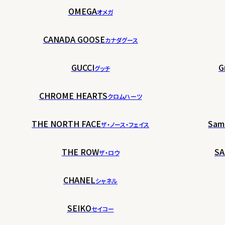
OMEGA
オメガ
CANADA GOOSE
カナダグース
GUCCI
G
グッチ
CHROME HEARTS
クロムハーツ
THE NORTH FACE
Sam
ザ・ノース・フェイス
THE ROW
SA
ザ・ロウ
CHANEL
シャネル
SEIKO
セイコー