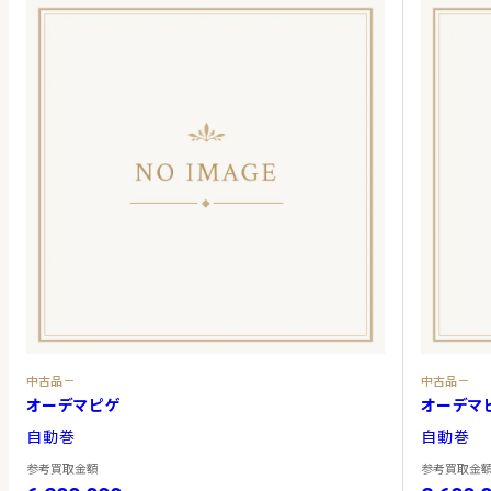
中古品－
中古品－
オーデマピゲ
オーデマ
自動巻
自動巻
参考買取金額
参考買取金