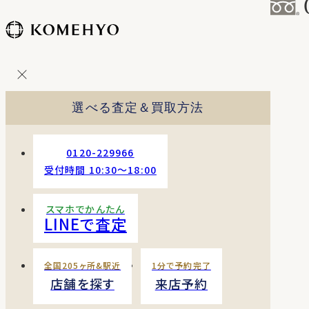
コ
ン
テ
ン
ツ
を
選べる査定＆買取方法
ス
キッ
プ
0120-229966
す
受付時間 10:30〜18:00
る
スマホでかんたん
LINEで査定
全国205ヶ所&駅近
1分で予約完了
店舗を探す
来店予約