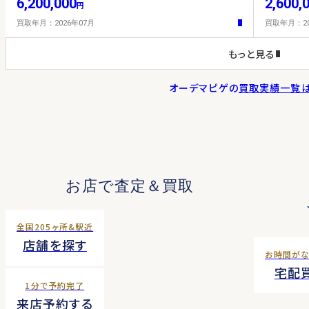
6,200,000
2,600,
円
買取年月：2026年07月
買取年月：20
もっと見る
オーデマピゲ
の
買取実績一覧は
お店で査定＆買取
全国205ヶ所&駅近
店舗を探す
お時間が
宅配
1分で予約完了
来店予約する