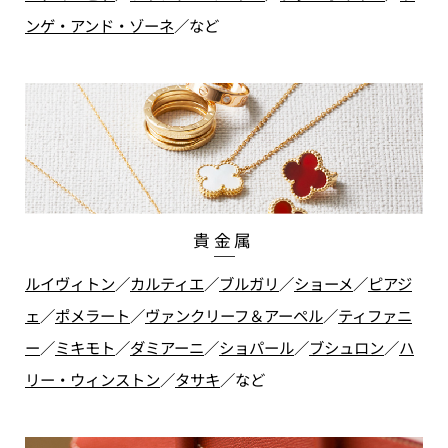
ンゲ・アンド・ゾーネ
／
など
貴金属
ルイヴィトン
／
カルティエ
／
ブルガリ
／
ショーメ
／
ピアジ
ェ
／
ポメラート
／
ヴァンクリーフ＆アーペル
／
ティファニ
ー
／
ミキモト
／
ダミアーニ
／
ショパール
／
ブシュロン
／
ハ
リー・ウィンストン
／
タサキ
／
など