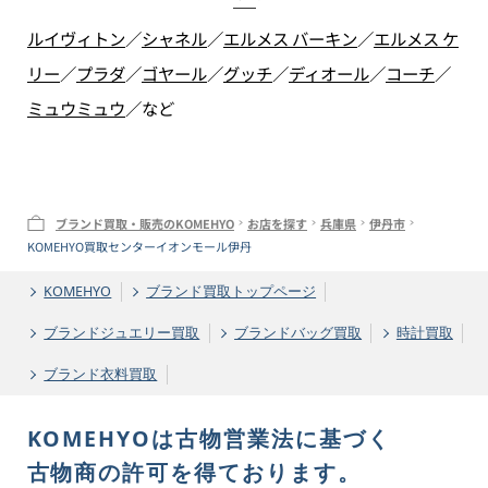
ルイヴィトン
／
シャネル
／
エルメス バーキン
／
エルメス ケ
リー
／
プラダ
／
ゴヤール
／
グッチ
／
ディオール
／
コーチ
／
ミュウミュウ
／
など
ブランド買取・販売のKOMEHYO
お店を探す
兵庫県
伊丹市
KOMEHYO買取センターイオンモール伊丹
KOMEHYO
ブランド買取トップページ
ブランドジュエリー買取
ブランドバッグ買取
時計買取
ブランド衣料買取
KOMEHYOは古物営業法に基づく
古物商の許可を得ております。