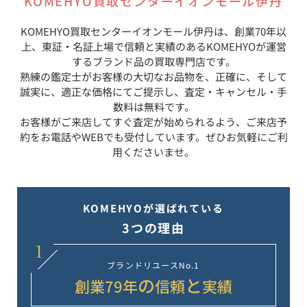
KOMEHYO買取センターイオンモール伊丹
KOMEHYO買取センターイオンモール伊丹
は、創業70年以
上、東証・名証上場で信頼と実績のあるKOMEHYOが運営
するブランド品の買取専門店です。
熟練の鑑定士がお客様の大切なお品物を、正確に、そして
誠実に、適正な価格にてご提示し、査定・キャンセル・手
数料は無料です。
お客様がご来店してすぐ査定が始められるよう、ご来店予
約をお電話やWEBでも受付しています。ぜひお気軽にご利
用くださいませ。
KOMEHYOが選ばれている
3つの理由
1
ブランドリユース
No.1
の
と
創業
79
年
信頼
実績