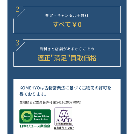
2
査定・キャンセル
手数料
すべて￥0
3
目利きと店舗が
あるからこその
適正"満足"
買取価格
KOMEHYOは古物営業法に基づく古物商の許可を
得ております。
愛知県公安委員会許可 第541162007700号