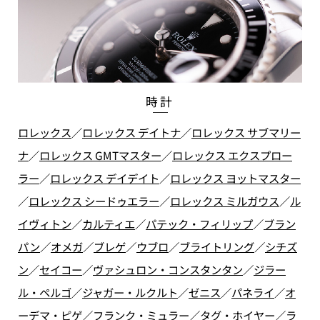
時計
ロレックス
／
ロレックス デイトナ
／
ロレックス サブマリー
ナ
／
ロレックス GMTマスター
／
ロレックス エクスプロー
ラー
／
ロレックス デイデイト
／
ロレックス ヨットマスター
／
ロレックス シードゥエラー
／
ロレックス ミルガウス
／
ル
イヴィトン
／
カルティエ
／
パテック・フィリップ
／
ブラン
パン
／
オメガ
／
ブレゲ
／
ウブロ
／
ブライトリング
／
シチズ
ン
／
セイコー
／
ヴァシュロン・コンスタンタン
／
ジラー
ル・ペルゴ
／
ジャガー・ルクルト
／
ゼニス
／
パネライ
／
オ
ーデマ・ピゲ
／
フランク・ミュラー
／
タグ・ホイヤー
／
ラ