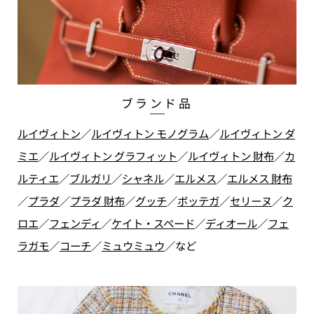
ブランド品
ルイヴィトン
／
ルイヴィトン モノグラム
／
ルイヴィトン ダ
ミエ
／
ルイヴィトン グラフィット
／
ルイヴィトン 財布
／
カ
ルティエ
／
ブルガリ
／
シャネル
／
エルメス
／
エルメス 財布
／
プラダ
／
プラダ 財布
／
グッチ
／
ボッテガ
／
セリーヌ
／
ク
ロエ
／
フェンディ
／
ケイト・スペード
／
ディオール
／
フェ
ラガモ
／
コーチ
／
ミュウミュウ
／
など