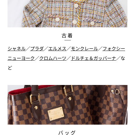
古着
シャネル
／
プラダ
／
エルメス
／
モンクレール
／
フォクシー
ニューヨーク
／
クロムハーツ
／
ドルチェ＆ガッバーナ
／
な
ど
バッグ