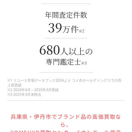
年間査定件数
39
万件
※2
680
人以上の
専門鑑定士
※3
※1 リユース市場データブック2024より コメ兵ホールディングスでの売
上高実績
※2 2024年4月～2025年3月実績
※3 2025年3月末時点
兵庫県
・
伊丹市
でブランド品の高価買取な
ら、