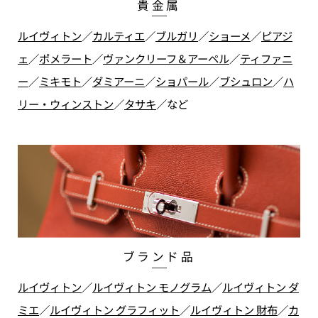
貴金属
ルイヴィトン
／
カルティエ
／
ブルガリ
／
ショーメ
／
ピアジ
ェ
／
ポメラート
／
ヴァンクリーフ＆アーペル
／
ティファニ
ー
／
ミキモト
／
ダミアーニ
／
ショパール
／
ブシュロン
／
ハ
リー・ウィンストン
／
タサキ
／
など
ブランド品
ルイヴィトン
／
ルイヴィトン モノグラム
／
ルイヴィトン ダ
ミエ
／
ルイヴィトン グラフィット
／
ルイヴィトン 財布
／
カ