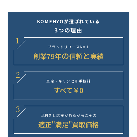
KOMEHYOが選ばれている
3つの理由
1
ブランドリユース
No.1
の
と
創業
79
年
信頼
実績
2
査定・キャンセル
手数料
すべて￥0
3
目利きと店舗が
あるからこその
適正"満足"
買取価格