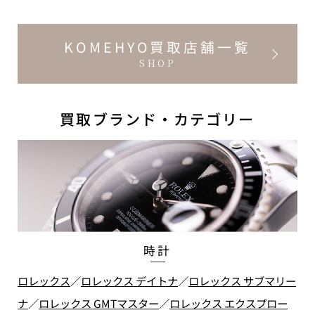
KOMEHYO買取店舗一覧
SHOP
買取ブランド・カテゴリー
時計
ロレックス
／
ロレックス デイトナ
／
ロレックス サブマリー
ナ
／
ロレックス GMTマスター
／
ロレックス エクスプロー