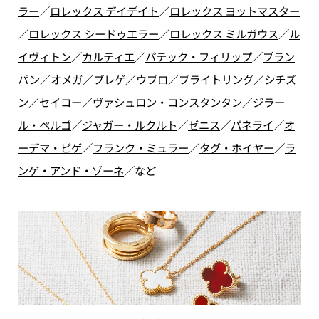
ラー
／
ロレックス デイデイト
／
ロレックス ヨットマスター
／
ロレックス シードゥエラー
／
ロレックス ミルガウス
／
ル
イヴィトン
／
カルティエ
／
パテック・フィリップ
／
ブラン
パン
／
オメガ
／
ブレゲ
／
ウブロ
／
ブライトリング
／
シチズ
ン
／
セイコー
／
ヴァシュロン・コンスタンタン
／
ジラー
ル・ペルゴ
／
ジャガー・ルクルト
／
ゼニス
／
パネライ
／
オ
ーデマ・ピゲ
／
フランク・ミュラー
／
タグ・ホイヤー
／
ラ
ンゲ・アンド・ゾーネ
／
など