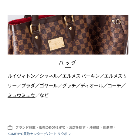
バッグ
ルイヴィトン
／
シャネル
／
エルメス バーキン
／
エルメス ケ
リー
／
プラダ
／
ゴヤール
／
グッチ
／
ディオール
／
コーチ
／
ミュウミュウ
／
など
ブランド買取・販売のKOMEHYO
お店を探す
沖縄県
那覇市
KOMEHYO買取センターデパート リウボウ