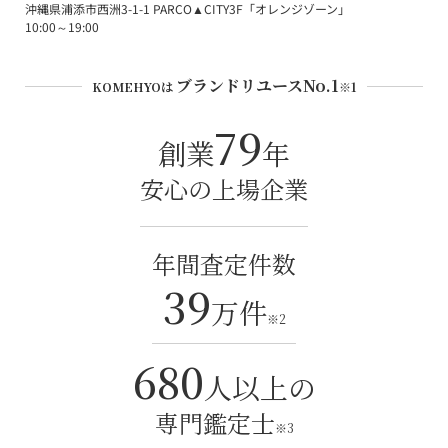
沖縄県
浦添市
西洲3-1-1
PARCO▲CITY3F「オレンジゾーン」
10:00～19:00
ブランドリユースNo.1
KOMEHYOは
※1
79
創業
年
安心の上場企業
年間査定件数
39
万件
※2
680
人以上の
専門鑑定士
※3