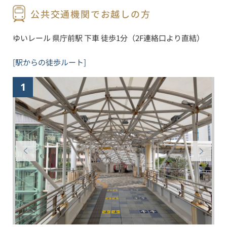
公共交通機関でお越しの方
ゆいレール 県庁前駅 下車 徒歩1分（2F連絡口より直結）
[駅からの徒歩ルート]
1