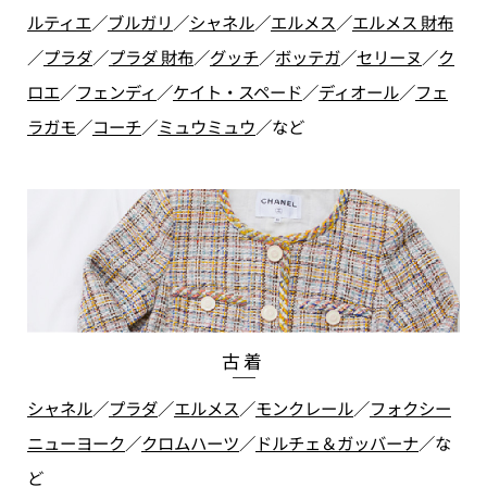
ルティエ
／
ブルガリ
／
シャネル
／
エルメス
／
エルメス 財布
／
プラダ
／
プラダ 財布
／
グッチ
／
ボッテガ
／
セリーヌ
／
ク
ロエ
／
フェンディ
／
ケイト・スペード
／
ディオール
／
フェ
ラガモ
／
コーチ
／
ミュウミュウ
／
など
古着
シャネル
／
プラダ
／
エルメス
／
モンクレール
／
フォクシー
ニューヨーク
／
クロムハーツ
／
ドルチェ＆ガッバーナ
／
な
ど