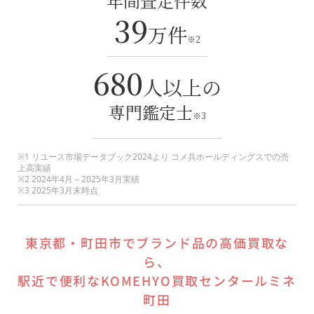
年間査定件数
39
万件
※2
680
人以上の
専門鑑定士
※3
※1 リユース市場データブック2024より コメ兵ホールディングスでの売
上高実績
※2 2024年4月～2025年3月実績
※3 2025年3月末時点
東京都
・
町田市
でブランド品の高価買取な
ら、
駅近で便利な
KOMEHYO買取センタールミネ
町田