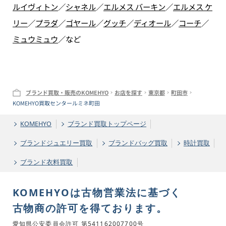
ルイヴィトン
／
シャネル
／
エルメス バーキン
／
エルメス ケ
リー
／
プラダ
／
ゴヤール
／
グッチ
／
ディオール
／
コーチ
／
ミュウミュウ
／
など
ブランド買取・販売のKOMEHYO
お店を探す
東京都
町田市
KOMEHYO買取センタールミネ町田
KOMEHYO
ブランド買取トップページ
ブランドジュエリー買取
ブランドバッグ買取
時計買取
ブランド衣料買取
KOMEHYOは古物営業法に基づく
古物商の許可を得ております。
愛知県公安委員会許可 第541162007700号