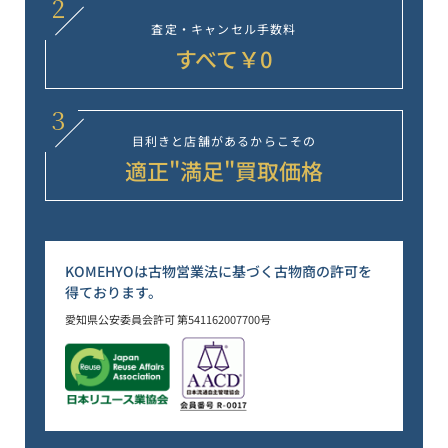
2
査定・キャンセル
手数料
すべて￥0
3
目利きと店舗が
あるからこその
適正"満足"
買取価格
KOMEHYOは古物営業法に基づく古物商の許可を
得ております。
愛知県公安委員会許可 第541162007700号