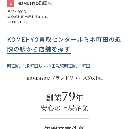
1
KOMEHYO町田店
〒
194-0013
東京都
町田市
原町田4-7-12
10:00～19:00
KOMEHYO買取センタールミネ町田
の近
隣の駅から店舗を探す
町田駅
／
JR町田駅
／
小田急線町田駅
／
町田
ブランドリユースNo.1
KOMEHYOは
※1
79
創業
年
安心の上場企業