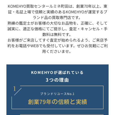
KOMEHYO買取センタールミネ町田
は、創業70年以上、東
証・名証上場で信頼と実績のあるKOMEHYOが運営するブ
ランド品の買取専門店です。
熟練の鑑定士がお客様の大切なお品物を、正確に、そして
誠実に、適正な価格にてご提示し、査定・キャンセル・手
数料は無料です。
お客様がご来店してすぐ査定が始められるよう、ご来店予
約をお電話やWEBでも受付しています。ぜひお気軽にご利
用くださいませ。
KOMEHYOが選ばれている
3つの理由
1
ブランドリユース
No.1
の
と
創業
79
年
信頼
実績