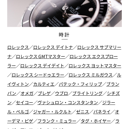
時計
ロレックス
／
ロレックス デイトナ
／
ロレックス サブマリー
ナ
／
ロレックス GMTマスター
／
ロレックス エクスプロー
ラー
／
ロレックス デイデイト
／
ロレックス ヨットマスター
／
ロレックス シードゥエラー
／
ロレックス ミルガウス
／
ル
イヴィトン
／
カルティエ
／
パテック・フィリップ
／
ブラン
パン
／
オメガ
／
ブレゲ
／
ウブロ
／
ブライトリング
／
シチズ
ン
／
セイコー
／
ヴァシュロン・コンスタンタン
／
ジラー
ル・ペルゴ
／
ジャガー・ルクルト
／
ゼニス
／
パネライ
／
オ
ーデマ・ピゲ
／
フランク・ミュラー
／
タグ・ホイヤー
／
ラ