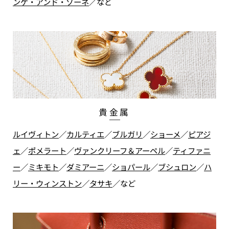
ンゲ・アンド・ゾーネ
／
など
貴金属
ルイヴィトン
／
カルティエ
／
ブルガリ
／
ショーメ
／
ピアジ
ェ
／
ポメラート
／
ヴァンクリーフ＆アーペル
／
ティファニ
ー
／
ミキモト
／
ダミアーニ
／
ショパール
／
ブシュロン
／
ハ
リー・ウィンストン
／
タサキ
／
など