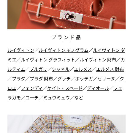
ブランド品
ルイヴィトン
／
ルイヴィトン モノグラム
／
ルイヴィトン ダ
ミエ
／
ルイヴィトン グラフィット
／
ルイヴィトン 財布
／
カ
ルティエ
／
ブルガリ
／
シャネル
／
エルメス
／
エルメス 財布
／
プラダ
／
プラダ 財布
／
グッチ
／
ボッテガ
／
セリーヌ
／
ク
ロエ
／
フェンディ
／
ケイト・スペード
／
ディオール
／
フェ
ラガモ
／
コーチ
／
ミュウミュウ
／
など