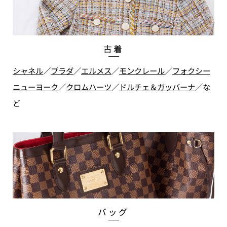
古着
シャネル
／
プラダ
／
エルメス
／
モンクレール
／
フォクシー
ニューヨーク
／
クロムハーツ
／
ドルチェ＆ガッバーナ
／
な
ど
バッグ