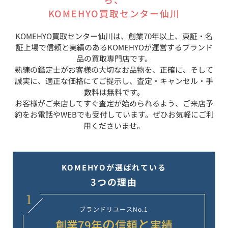
KOMEHYO買取センター仙川
KOMEHYO買取センター仙川
は、創業70年以上、東証・名
証上場で信頼と実績のあるKOMEHYOが運営するブランド
品の買取専門店です。
熟練の鑑定士がお客様の大切なお品物を、正確に、そして
誠実に、適正な価格にてご提示し、査定・キャンセル・手
数料は無料です。
お客様がご来店してすぐ査定が始められるよう、ご来店予
約をお電話やWEBでも受付しています。ぜひお気軽にご利
用くださいませ。
KOMEHYOが選ばれている
3つの理由
1
ブランドリユース
No.1
の
と
創業
79
年
信頼
実績