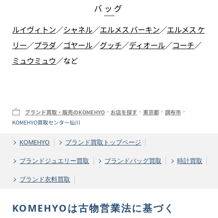
バッグ
ルイヴィトン
／
シャネル
／
エルメス バーキン
／
エルメス ケ
リー
／
プラダ
／
ゴヤール
／
グッチ
／
ディオール
／
コーチ
／
ミュウミュウ
／
など
ブランド買取・販売のKOMEHYO
お店を探す
東京都
調布市
KOMEHYO買取センター仙川
KOMEHYO
ブランド買取トップページ
ブランドジュエリー買取
ブランドバッグ買取
時計買取
ブランド衣料買取
KOMEHYOは古物営業法に基づく