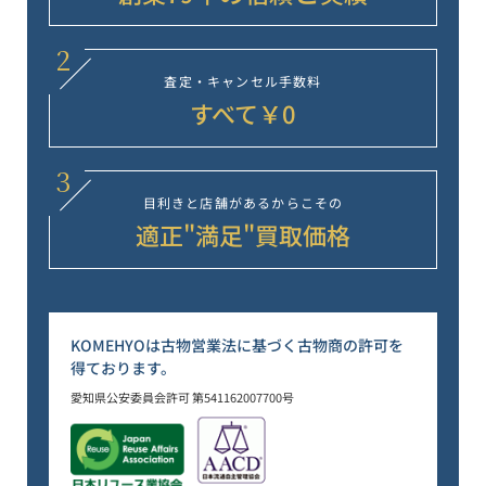
2
査定・キャンセル
手数料
すべて￥0
3
目利きと店舗が
あるからこその
適正"満足"
買取価格
KOMEHYOは古物営業法に基づく古物商の許可を
得ております。
愛知県公安委員会許可 第541162007700号