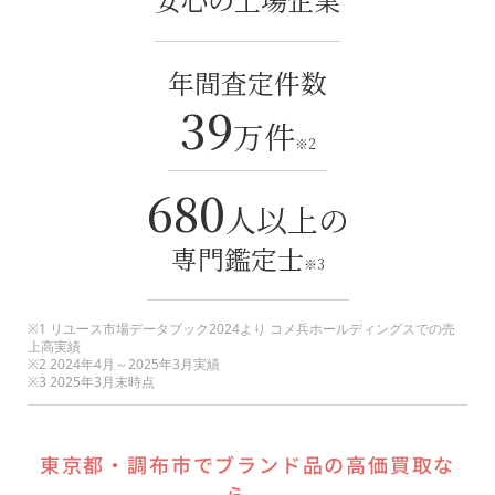
年間査定件数
39
万件
※2
680
人以上の
専門鑑定士
※3
※1 リユース市場データブック2024より コメ兵ホールディングスでの売
上高実績
※2 2024年4月～2025年3月実績
※3 2025年3月末時点
東京都
・
調布市
でブランド品の高価買取な
ら、