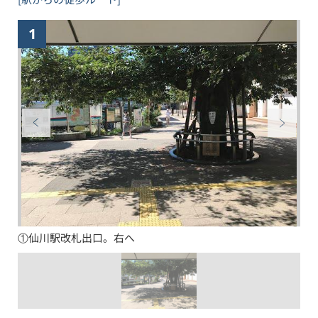
1
①仙川駅改札出口。右へ