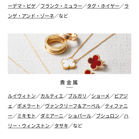
ーデマ・ピゲ
／
フランク・ミュラー
／
タグ・ホイヤー
／
ラ
ンゲ・アンド・ゾーネ
／
など
貴金属
ルイヴィトン
／
カルティエ
／
ブルガリ
／
ショーメ
／
ピアジ
ェ
／
ポメラート
／
ヴァンクリーフ＆アーペル
／
ティファニ
ー
／
ミキモト
／
ダミアーニ
／
ショパール
／
ブシュロン
／
ハ
リー・ウィンストン
／
タサキ
／
など