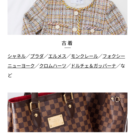
古着
シャネル
／
プラダ
／
エルメス
／
モンクレール
／
フォクシー
ニューヨーク
／
クロムハーツ
／
ドルチェ＆ガッバーナ
／
な
ど