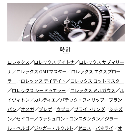
時計
ロレックス
／
ロレックス デイトナ
／
ロレックス サブマリー
ナ
／
ロレックス GMTマスター
／
ロレックス エクスプロー
ラー
／
ロレックス デイデイト
／
ロレックス ヨットマスター
／
ロレックス シードゥエラー
／
ロレックス ミルガウス
／
ル
イヴィトン
／
カルティエ
／
パテック・フィリップ
／
ブラン
パン
／
オメガ
／
ブレゲ
／
ウブロ
／
ブライトリング
／
シチズ
ン
／
セイコー
／
ヴァシュロン・コンスタンタン
／
ジラー
ル・ペルゴ
／
ジャガー・ルクルト
／
ゼニス
／
パネライ
／
オ