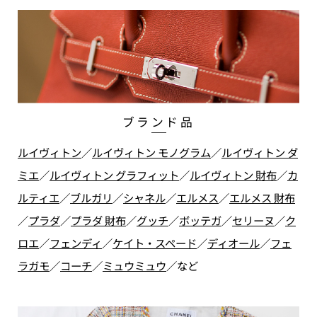
ブランド品
ルイヴィトン
／
ルイヴィトン モノグラム
／
ルイヴィトン ダ
ミエ
／
ルイヴィトン グラフィット
／
ルイヴィトン 財布
／
カ
ルティエ
／
ブルガリ
／
シャネル
／
エルメス
／
エルメス 財布
／
プラダ
／
プラダ 財布
／
グッチ
／
ボッテガ
／
セリーヌ
／
ク
ロエ
／
フェンディ
／
ケイト・スペード
／
ディオール
／
フェ
ラガモ
／
コーチ
／
ミュウミュウ
／
など