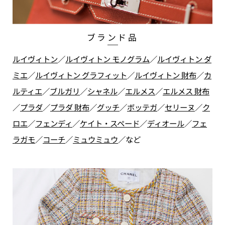
ブランド品
ルイヴィトン
／
ルイヴィトン モノグラム
／
ルイヴィトン ダ
ミエ
／
ルイヴィトン グラフィット
／
ルイヴィトン 財布
／
カ
ルティエ
／
ブルガリ
／
シャネル
／
エルメス
／
エルメス 財布
／
プラダ
／
プラダ 財布
／
グッチ
／
ボッテガ
／
セリーヌ
／
ク
ロエ
／
フェンディ
／
ケイト・スペード
／
ディオール
／
フェ
ラガモ
／
コーチ
／
ミュウミュウ
／
など