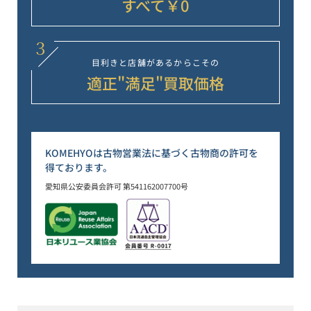
すべて￥0
3
目利きと店舗が
あるからこその
適正"満足"
買取価格
KOMEHYOは古物営業法に基づく古物商の許可を
得ております。
愛知県公安委員会許可 第541162007700号