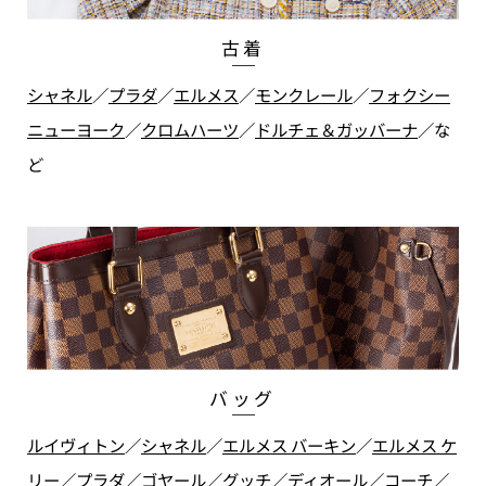
古着
シャネル
／
プラダ
／
エルメス
／
モンクレール
／
フォクシー
ニューヨーク
／
クロムハーツ
／
ドルチェ＆ガッバーナ
／
な
ど
バッグ
ルイヴィトン
／
シャネル
／
エルメス バーキン
／
エルメス ケ
リー
／
プラダ
／
ゴヤール
／
グッチ
／
ディオール
／
コーチ
／