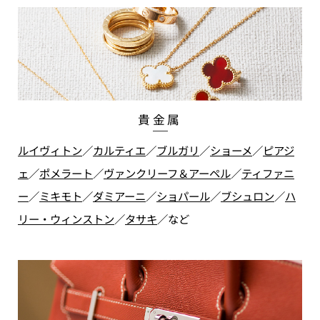
貴金属
ルイヴィトン
／
カルティエ
／
ブルガリ
／
ショーメ
／
ピアジ
ェ
／
ポメラート
／
ヴァンクリーフ＆アーペル
／
ティファニ
ー
／
ミキモト
／
ダミアーニ
／
ショパール
／
ブシュロン
／
ハ
リー・ウィンストン
／
タサキ
／
など