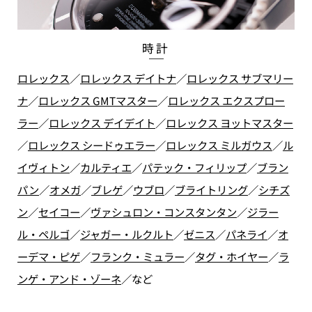
時計
ロレックス
／
ロレックス デイトナ
／
ロレックス サブマリー
ナ
／
ロレックス GMTマスター
／
ロレックス エクスプロー
ラー
／
ロレックス デイデイト
／
ロレックス ヨットマスター
／
ロレックス シードゥエラー
／
ロレックス ミルガウス
／
ル
イヴィトン
／
カルティエ
／
パテック・フィリップ
／
ブラン
パン
／
オメガ
／
ブレゲ
／
ウブロ
／
ブライトリング
／
シチズ
ン
／
セイコー
／
ヴァシュロン・コンスタンタン
／
ジラー
ル・ペルゴ
／
ジャガー・ルクルト
／
ゼニス
／
パネライ
／
オ
ーデマ・ピゲ
／
フランク・ミュラー
／
タグ・ホイヤー
／
ラ
ンゲ・アンド・ゾーネ
／
など