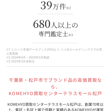
39
万件
※2
680
人以上の
専門鑑定士
※3
※1 リユース市場データブック2024より コメ兵ホールディングスでの売
上高実績
※2 2024年4月～2025年3月実績
※3 2025年3月末時点
千葉県
・
松戸市
でブランド品の高価買取な
ら、
KOMEHYO買取センターテラスモール松戸
KOMEHYO買取センターテラスモール松戸
は、創業70年以
上、東証・名証上場で信頼と実績のあるKOMEHYOが運営