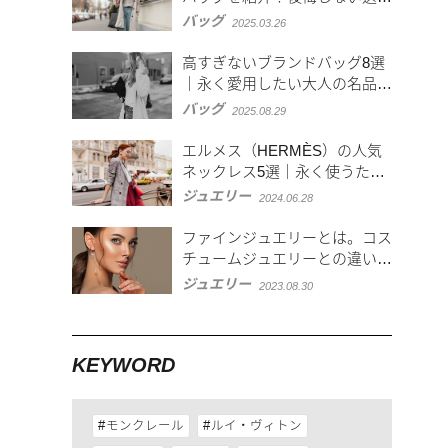
方
バッグ
2025.03.26
高すぎないブランドバッグ8選
｜永く愛用したい大人の名品を
紹介
バッグ
2025.08.29
エルメス（HERMÈS）の人気
ネックレス5選｜永く使うため
のお手入れ方法も
ジュエリー
2024.06.28
ファインジュエリーとは。コス
チュームジュエリーとの違い、
おすすめジュエリーを紹介
ジュエリー
2023.08.30
KEYWORD
モンクレール
ルイ・ヴィトン