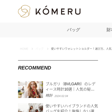
KOMERU
バッグ
財
HOME
バッグ
使いやすいウォレットショルダー！選び方、人気
RECOMMEND
ブルガリ（BVLGARI）のレデ
ィース時計10選｜人気の秘密
やおすすめモデルを紹介
時計
2024.02.04
使いやすいハイブランドの人気
バッグを紹介！後悔しない選び