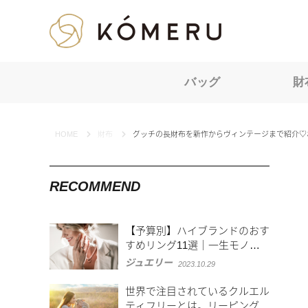
KOMERU
バッグ
財
HOME
財布
グッチの長財布を新作からヴィンテージまで紹介♡
RECOMMEND
【予算別】ハイブランドのおす
すめリング11選｜一生モノを
選ぶポイント
ジュエリー
2023.10.29
世界で注目されているクルエル
ティフリーとは。リーピングバ