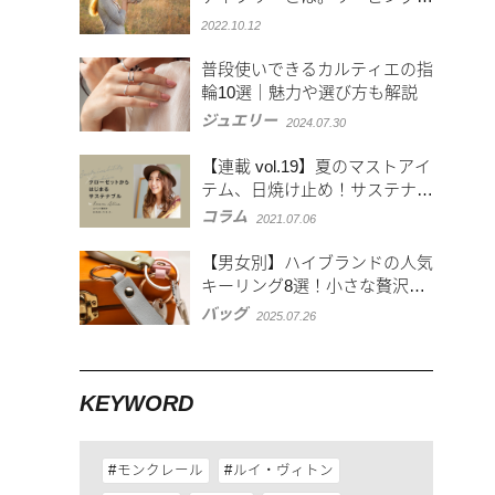
ニーマークが目印
2022.10.12
普段使いできるカルティエの指
輪10選｜魅力や選び方も解説
ジュエリー
2024.07.30
【連載 vol.19】夏のマストアイ
テム、日焼け止め！サステナブ
ルなおすすめアイテムとは？
コラム
2021.07.06
【男女別】ハイブランドの人気
キーリング8選！小さな贅沢で
差がつくスタイルを
バッグ
2025.07.26
KEYWORD
モンクレール
ルイ・ヴィトン