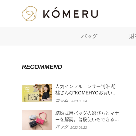
KOMERU
バッグ
財
RECOMMEND
人気インフルエンサー判治 胡
桃さんの“KOMEHYOお買い物
体験”を密着レポート！
コラム
2023.03.24
結婚式用バッグの選び方とマナ
ーを解説。普段使いもできる人
気ブランドバッグ5選
バッグ
2022.08.22