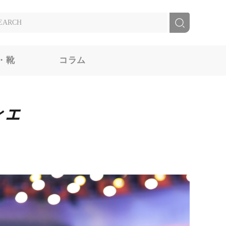
・靴
コラム
ィエ