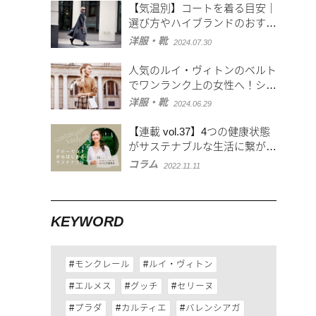
【気温別】コートを着る目安｜
選び方やハイブランドのおすす
めコートも
洋服・靴
2024.07.30
人気のルイ・ヴィトンのベルト
でワンランク上の女性へ！シッ
クからカジュアルまで紹介
洋服・靴
2024.06.29
【連載 vol.37】4つの健康状態
がサステナブルな生活に繋が
る！？健康状態とサステナブル
コラム
2022.11.11
の関係性
KEYWORD
モンクレール
ルイ・ヴィトン
エルメス
グッチ
セリーヌ
プラダ
カルティエ
バレンシアガ