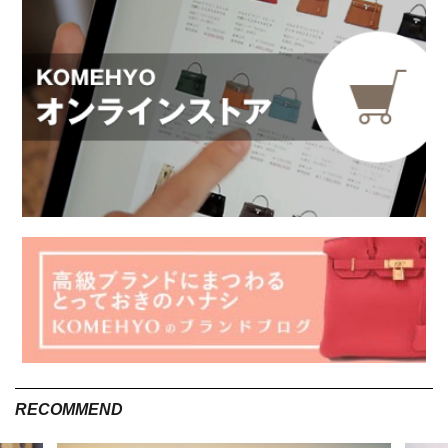
長財布がおすすめなのはこんな人
※掲載のアイテムは、KOMEHYO独自で買取り・仕入れ・販売しているアイテムの一例で
す。
長財布は、収納力と使いやすさを重視する人におすすめのアイ
テム。お札・小銭・カード・レシートをたっぷり収納できて、
お札を折らずに保管できるため、スムーズにお会計ができるの
が魅力です。ポイントカードが多い人や、セルフレジで折れた
お札に困った経験がある人、中身をひと目で把握したい人にも
適していると言えるでしょう。整理整頓しやすい財布を求めて
いて支払いのストレスを減らしたい人は、ぜひ長財布を選んで
みてください。
RECOMMEND