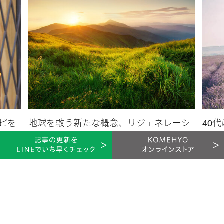
【レディース】使いやすいブランド長財布を選ぶ
ポイント
※掲載のアイテムは、KOMEHYO独自で買取り・仕入れ・販売しているアイテムの一例で
す。
開閉タイプや機能性は、長財布の使いやすさに直結します。素
材やカラーにも注目すると、より永く愛用しやすくなるでしょ
う。
ピを
地球を救う新たな概念、リジェネレーシ
40
ョンとは。ファッションとの関連も解説
方の
開閉タイプで選ぶ
ジュエ
2021.07.02
自分に合った開閉タイプを選ぶと、お会計のスムーズさや使い
心地が大きく変わります。長財布には、かぶせ、ラウンドファ
スナー、L字ファスナーなど複数のタイプがあり、それぞれ特徴
が異なります。