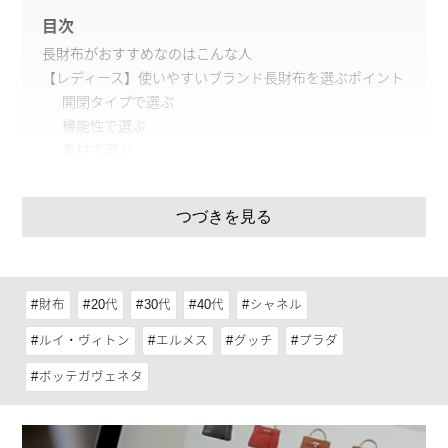
目次
長財布がおすすめなのはこんな人
【レディース】使いやすいブランド長財布を選ぶポイント
開閉タイプで選ぶ
機能性で選ぶ
素材で選ぶ
カラーで選ぶ
【レディース】長財布が使いやすいブランド6選
つづきを見る
グッチ（GUCCI）
エルメス（HERMÈS）
プラダ（PRADA）
ボッテガ・ヴェネタ（BOTTEGA VENETA）
財布
20代
30代
40代
シャネル
ルイ・ヴィトン（LOUIS VUITTON）
ルイ・ヴィトン
シャネル（CHANEL）
エルメス
グッチ
プラダ
ハイブランドのレディース長財布を探すならKOMEHYOが
ボッテガヴェネタ
おすすめ
ハイブランドの使いやすいレディース長財布を永く愛用し
よう