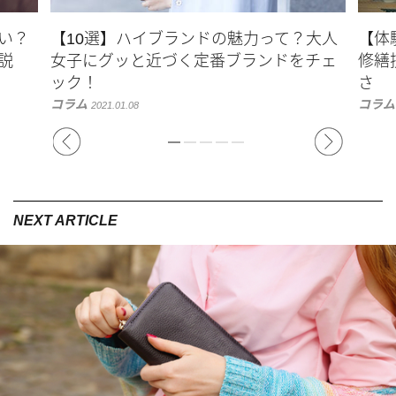
い？
【10選】ハイブランドの魅力って？大人
【体
説
女子にグッと近づく定番ブランドをチェ
修繕
ック！
さ
コラム
コラム
2021.01.08