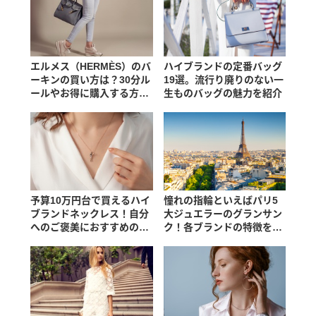
エルメス（HERMÈS）のバ
ハイブランドの定番バッグ
ーキンの買い方は？30分ル
19選。流行り廃りのない一
ールやお得に購入する方法
生ものバッグの魅力を紹介
も解説
予算10万円台で買えるハイ
憧れの指輪といえばパリ5
ブランドネックレス！自分
大ジュエラーのグランサン
へのご褒美におすすめのジ
ク！各ブランドの特徴を紹
ュエリー
介