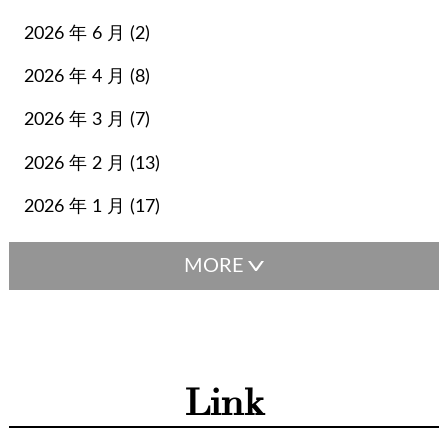
ディオール
デルボー
トッズ
トラペーズ
2026 年 6 月 (2)
トリーバーチ
ネクタイ
ネックレス
ネヴァーフル
ハリーウィンストン
バスティア
バッグ
2026 年 4 月 (8)
バレンシアガ
バーキン
バーバリー
パディントン
2026 年 3 月 (7)
ビジネスバッグ
ビーン
ピコタン
ピーカブー
ファッション
ファランドール
フェンディ
フルラ
2026 年 2 月 (13)
ブシュロン
ブランド小物
ブルガリ
プラダ
ベルト
2026 年 1 月 (17)
ボックスカーフ
ボッテガヴェネタ
ボッテガ・ヴェネタ
ボリード
ポップH
マザーズバッグ
マックスマーラ
マトラッセ
マフラー
ミキモト
ミニバッグ
ミニ財布
ミュウミュウ
メゾンマルジェラ
メンテナンス
モンクレール
ライン
ラゲージ
ラルフローレン
Link
リング
リンディ
ルイヴィトン
レディディオール
ロエベ
ロジェヴィヴィエ
ロンシャン