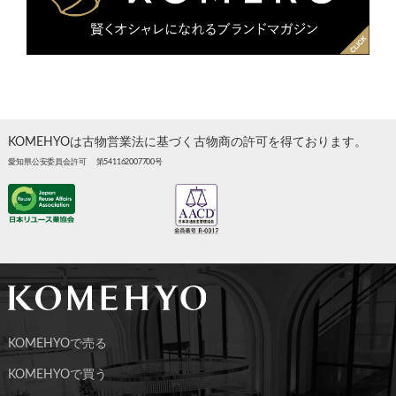
KOMEHYOは古物営業法に基づく古物商の許可を得ております。
愛知県公安委員会許可 第541162007700号
KOMEHYOで売る
KOMEHYOで買う