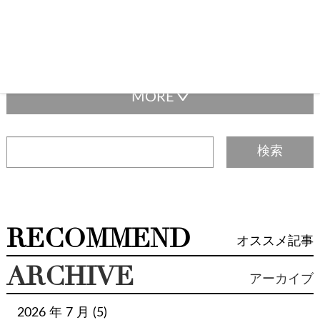
アルハンブラ
アルマーニ
イルビゾンテ
イヴ・サンローラン
エトロ
エムエムシックス
エルメス
エルメスのカラー
エルメス サイズ
エルメス メンテナンス
エルメス 刻印
エルメス 金具
エヴリン
オーストリッチ
カルティエ
カンボンライン
ガーデンパーティ
ギフト
ギャランティカード
クリスチャンディオール
クロエ
グッチ
ケリー
コリエ・ド・シアン
コーチ
ゴヤール
サルヴァトーレフェラガモ
サンダル
サンローラン
ザロウ
シェーブル
シャネル
シューズ
ジュエリー
ジョルジオアルマーニ
RECOMMEND
オススメ記事
ジルサンダー
スカーフ
ステラマッカートニー
ステラ・マッカートニー
スピーディ
ARCHIVE
アーカイブ
スピーディバンドリエール
セリーヌ
セルペンティ
タサキ
タトラス
ダウン
チャーム
ティファニー
2026 年 7 月 (5)