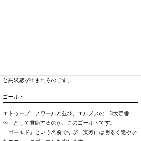
ーディネートを選ばない圧倒的な使い勝手の良さが人気
の秘密です。
また、エトゥープの魅力を語る上で欠かせないのが、職
人の手仕事が光る【白ステッチ】です。
白い糸が美しいコントラストを描き、カジュアルなエヴ
リンに品の良いアクセントを添えてくれます。このステ
ッチがあることで、地味になりすぎず、程よい軽やかさ
と高級感が生まれるのです。
ゴールド
エトゥープ、ノワールと並び、エルメスの「3大定番
色」として君臨するのが、このゴールドです。
「ゴールド」という名前ですが、実際には明るく艶やか