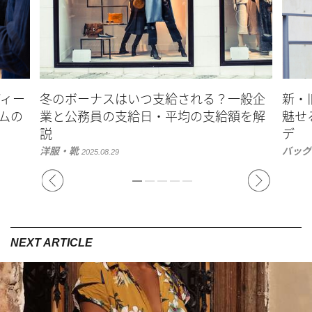
ディー
冬のボーナスはいつ支給される？一般企
新・
ムの
業と公務員の支給日・平均の支給額を解
魅せ
説
デ
洋服・靴
バッグ
2025.08.29