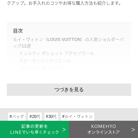
クアップ。お手入れのコツやお得な購入方法も紹介します。
目次
ルイ・ヴィトン（LOUIS VUITTON）の人気ショルダーバ
ッグ11選
ミュルティ ポシェット アクセソワール
スピーディバンドリエール
プティット サックプラ
カプシーヌ
ナノノエ
つづきを見る
アンプラント オンザゴー
ツイスト
リミントン
スレンヌ BB
バッグ
20代
30代
ルイ・ヴィトン
マリニャン
ポンテュ PM
ルイ・ヴィトンのショルダーバッグコーデをご紹介！