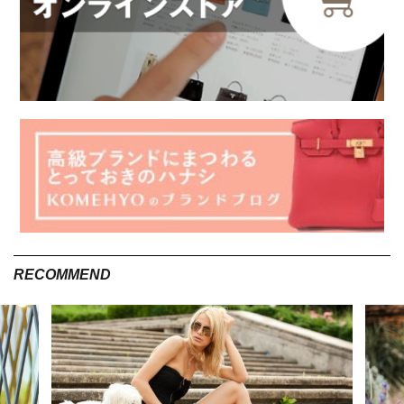
していた90年代のもの。
落ち着いたカラーのリネン100%のスカートには、柄物トップス
や凝ったデザインのアイテムをプラス。
新・旧デザイナーのコラボレーションで、こなれ感溢れる夏の
リゾートスタイルに。
PVCバックは誰とも被りたくない。色と柄で個性
RECOMMEND
を出そう♪
※掲載のアイテムは、KOMEHYO独自で買取り・仕入れ・販売しているアイテムの一例で
す。
トレンドのPVCバックこそ人と被らないものを選びたいですよ