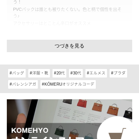
う！
PVCバックは誰とも被りたくない。色と柄で個性を出そ
う♪
アクセサリーはとことん辛口がオススメ
ユニークな靴はリゾートコーデの引き締め役
つづきを見る
コレクターズアイテムを主役に小物で遊びをプラ
スしよう！
バッグ
洋服・靴
20代
30代
エルメス
プラダ
バレンシアガ
KÓMERUオリジナルコーデ
※掲載のアイテムは、KOMEHYO独自で買取り・仕入れ・販売しているアイテムの一例で
す。
トップス：PRADA 32,980円/スカート：HERMES 29,980円/サンダル：BALENCIAGA 2
9,980円/ハット：BORSALINO 15,980円/ブレスレット：ALYX 5,980円/バッグ：mame
24,980円（全てKOMEHYO・税込価格）
ウエストリボンがフェミニンなエルメスのスカートは、熱狂的
なコレクターも存在する、メゾン・マルジェラがデザイナーを