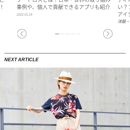
！
事例や、個人で貢献できるアプリも紹介
い？
アイ
2022.01.19
洋服・