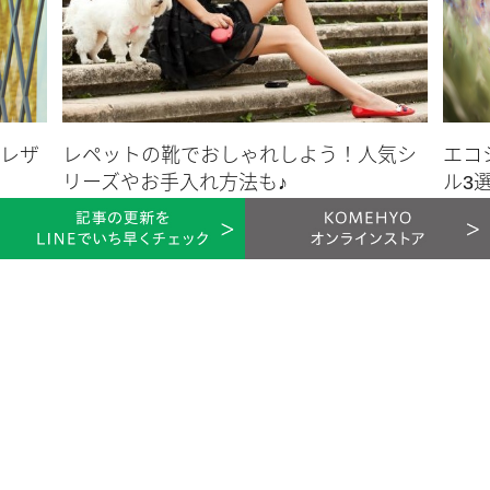
ね？
存在感抜群のピンクのPVCバックは昨今人気急増中の日本ブラ
ンド「mame」のもの。
色だけでなくデザインも個性的、持つだけで気分が上がります♪
ルレザ
レペットの靴でおしゃれしよう！人気シ
エコ
リーズやお手入れ方法も♪
ル3
トップスのピンクとリンクさせるとリネン地にも馴染む、夏の
洋服・靴
2020.05.25
2020.08
マストアイテムに。
アクセサリーはとことん辛口がオススメ
※掲載のアイテムは、KOMEHYO独自で買取り・仕入れ・販売しているアイテムの一例で
す。
２つの輪っかの１つにだけ腕を通す「ALYX」の辛口ブレスレッ
KOMERU
トは、全体的に甘めなコーデのスパイスに最適なアイテム。