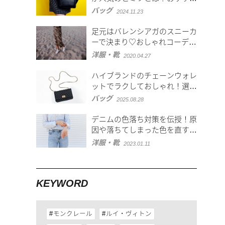
モデル5選
バッグ
2024.11.23
足元はバレンシアガのスニーカ
ーで決まり♡おしゃれコーデ
12選
洋服・靴
2020.04.27
ハイブランドのチェーンウォレ
ットでラクしておしゃれ！選び
方や人気アイテムを紹介
バッグ
2025.08.28
デニムの色落ち対策を伝授！原
因や落ちてしまった色を直す方
法も
洋服・靴
2023.01.11
KEYWORD
モンクレール
ルイ・ヴィトン