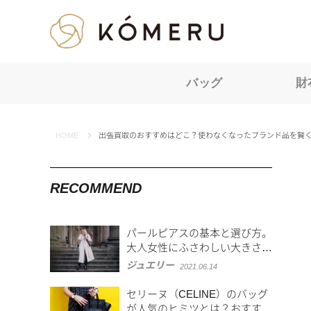
KOMERU
バッグ
財
HOME
出張買取のおすすめはどこ？使わなくなったブランド品を賢
RECOMMEND
パールピアスの基本と選び方。
大人女性にふさわしい大きさを
身につけよう
ジュエリー
2021.06.14
セリーヌ（CELINE）のバッグ
が人気のヒミツとは？おすすめ