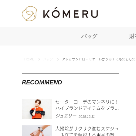
KOMERU
バッグ
財
HOME
バッグ
アレッサンドロ・ミケーレがグッチにもたらした
RECOMMEND
セーターコーデのマンネリに！
ハイブランドアイテムをプラス
しよう
ジュエリー
2018.12.11
大掃除がサクサク進むスケジュ
ール立てを解説！不用品の賢い