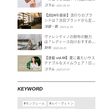
処分方法も
コラム
2021.09.14
【2024年最新】流行りのブラ
ンドは？注目ブランドから定番
ブランドまで一挙紹介
洋服・靴
2023.11.29
ヴァレンティノの財布の魅力
は？レディース向けおすすめア
イテムを紹介
財布
2020.04.25
【連載 vol.44】夏に着たいサス
テナブルなスイムウェア！日本
からも買える海外ブランドも紹
コラム
2023.07.07
介
KEYWORD
モンクレール
ルイ・ヴィトン