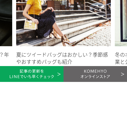
ネットゼロの課題
パリ協定で決められた温暖化対策で、世界共通の目標が定めら
れました。具体的には、産業革命以前に比べて世界の平均気温
上昇を2℃より十分低く保ち、1.5℃以内に抑える努力をするこ
とが挙げられます。これは、世界の温室効果ガス排出量をでき
るかぎり早くピークアウトし、21世紀後半までに温室効果ガス
？年
夏にツイードバッグはおかしい？季節感
冬の
排出量と吸収量のバランスをとることを示しています。
やおすすめバッグも紹介
業と
各国の政府が2050年までに炭素排出量をネットゼロにするとい
説
バッグ
2024.06.26
う目標達成に向けて、気候変動の課題に立ち向かっています。
財布
20
ネットゼロと同じ意味として使われているカーボンニ
ュートラル
ネットゼロと同じ意味として使われている、カーボンニュート
ラルという言葉があります。カーボンニュートラルは、温室効
果ガスの排出量から森林などによる吸収量の他に、CO2回収技