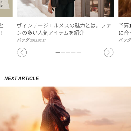
と
ヴィンテージエルメスの魅力とは。ファ
予算
！
ンの多い人気アイテムを紹介
に合
バッグ
バッグ
2022.02.17