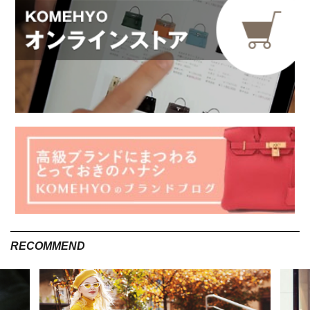
ネットゼロとは
出典 : shutterstock
ネットゼロとは、温室効果ガスの排出が正味ゼロという意味を
持ちます。ここでは、ネットゼロについて解説するとともに、
課題や似た意味を持つカーボンニュートラルについて紹介しま
す。
温室効果ガスの排出量を正味ゼロにすること
ネットゼロ（Net Zero）とは、温室効果ガスの排出量を森林な
どの吸収量を差し引いて正味ゼロにするという意味です。この
RECOMMEND
温室効果ガスには、地球環境に影響を与えるCO2やメタンな
ど、すべての排出ガスが含まれています。このネットゼロは新し
い温暖化対策として、2015年のパリ協定で採択されました。