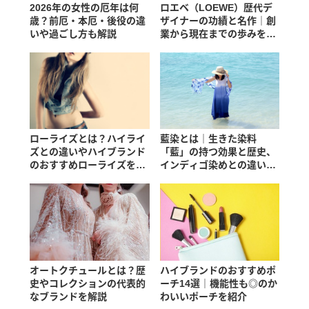
2026年の女性の厄年は何
ロエベ（LOEWE）歴代デ
歳？前厄・本厄・後役の違
ザイナーの功績と名作｜創
いや過ごし方も解説
業から現在までの歩みを紹
介
ローライズとは？ハイライ
藍染とは｜生きた染料
ズとの違いやハイブランド
「藍」の持つ効果と歴史、
のおすすめローライズを紹
インディゴ染めとの違いも
介
解説
オートクチュールとは？歴
ハイブランドのおすすめポ
史やコレクションの代表的
ーチ14選｜機能性も◎のか
なブランドを解説
わいいポーチを紹介