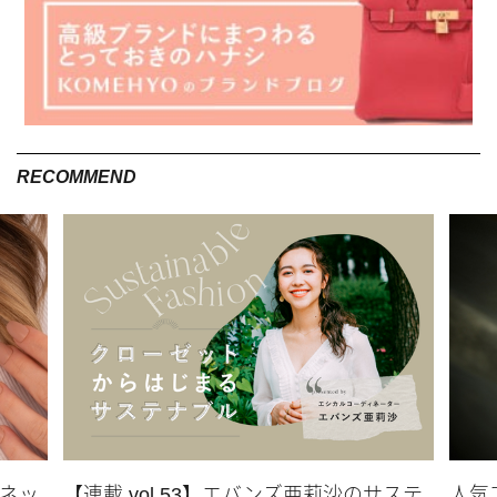
RECOMMEND
スネッ
【連載 vol.53】エバンズ亜莉沙のサステ
人気