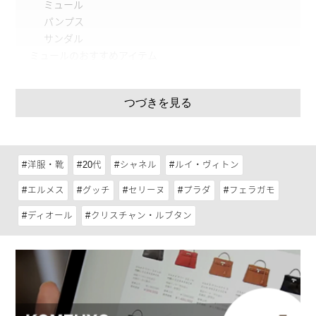
ミュール
パンプス
サンダル
ミュールのおすすめアイテム
エルメス（HERMÈS）ミュール
セリーヌ（CELINE）ミュール
つづきを見る
シャネル（CHANEL）ミュール
パンプスのおすすめのアイテム
サルヴァトーレフェラガモ（Salvatore Ferragamo）
パンプス
洋服・靴
20代
シャネル
ルイ・ヴィトン
クリスチャンディオール（Christian Dior） パンプス
クリスチャンルブタン（Christian Louboutin） パンプ
エルメス
グッチ
セリーヌ
プラダ
フェラガモ
ス
ディオール
クリスチャン・ルブタン
サンダルのおすすめアイテム
ルイ・ヴィトン（LOUIS VUITTON）サンダル
グッチ（GUCCI）サンダル
プラダ（PRADA）サンダル
ミュールやパンプス、サンダルの購入はリユースショッ
プがおすすめ