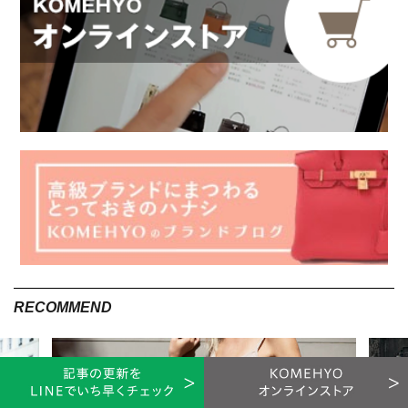
ミュール・パンプス・サンダルの違いをいかしてコーデ
に取り入れよう
ミュール・パンプス・サンダルの違い
「おしゃれは足元から」と言われるほど靴はファッションアイ
テムとしての存在が大きく、ファッションを楽しむ上で重要な
アイテムです。そしてその種類もさまざま。とくにミュール、
パンプス、サンダルは似ているので違いがわかりにくいですよ
ね。ここではそんなミュールやパンプス、サンダルの違いを徹
底解説します。
RECOMMEND
ミュール
※掲載のアイテムは、KOMEHYO独自で買取り・仕入れ・販売しているアイテムの一例で
す。