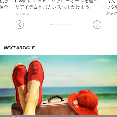
私ら
GW前にゲット！ハッピーオーラを纏っ
【大
紹介
たアイテムとバカンスへ出かけよう。
ッグ
バッグ
2019.03.25