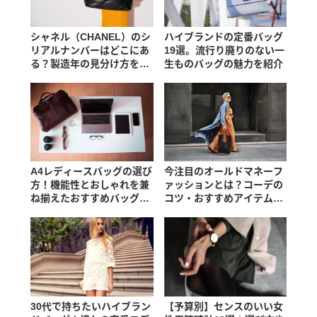
シャネル（CHANEL）のシ
ハイブランドの定番バッグ
リアルナンバーはどこにあ
19選。流行り廃りのない一
る？製造年の見分け方を紹
生ものバッグの魅力を紹介
介
A4レディースバッグの選び
今注目のオールドマネーフ
方！機能性とおしゃれを兼
ァッションとは？コーデの
ね揃えたおすすめバッグ
コツ・おすすめアイテムを
は？
紹介
30代で持ちたいハイブラン
【予算別】センスのいい女