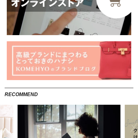
エスパドリーユとは
出典 : Shutterstock
エスパドリーユとは、底はジュート(麻)素材、アッパー（甲・
腰・踵部分）にはキャンバス地を使用したスリッポンシューズ
のこと。非常に軽く通気性に優れていて、カジュアルな雰囲気
にマッチします。もともとは農夫が履いていた作業靴のこと
で、地中海地方で親しまれていました。
RECOMMEND
今までは単色のカラーが人気でしたが、最近では柄やタッセル
が付いているものや、スエードやレザー素材のものなど、種類
が豊富です。リラックスして履けるのに上品な印象を与えやす
く、サンダルほどカジュアルにならない点がエスパドリーユの
魅力と言えます。