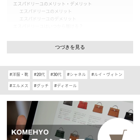
エスパドリーユのメリット・デメリット
エスパドリーユのメリット
エスパドリーユのデメリット
エスパドリーユはいつから履ける？
エスパドリーユを選ぶコツ
履き心地で選ぶ
つづきを見る
コーデに合わせて選ぶ
エスパドリーユがおすすめのハイブランド
ディオール（DIOR）エスパドリーユ
シャネル（CHANEL）エスパドリーユ
洋服・靴
20代
30代
シャネル
ルイ・ヴィトン
エルメス（HERMÈS）エスパドリーユ
エルメス
グッチ（GUCCI）エスパドリーユ
グッチ
ディオール
ルイ・ヴィトン（LOUIS VUITTON）エスパドリーユ
エスパドリーユの購入はリユースショップがおすすめ
レアなラインやアイテムに出会える
定価よりリーズナブルに買い物ができる
サステナブルに買い物を楽しめる
エスパドリーユを履いて足元のおしゃれを軽やかに楽し
もう