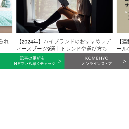
エスパドリーユのメリット・デメリット
出典 : Shutterstock
られ
【2024年】ハイブランドのおすすめレデ
【連
エスパドリーユを履くメリットとデメリットを紹介します。ポ
ィースブーツ9選｜トレンドや選び方も
ールの
イントをしっかりと押さえておくと、シーンに合わせてエスパド
洋服・靴
コラム
2024.06.27
リーユを使いこなしやすくなります。
エスパドリーユのメリット
シンプルでラフに履きやすいエスパドリーユは、カジュアルス
タイルにプラスすると上品さとこなれ感を両立したコーデに仕
上がりやすいです。軽いものが多いので、街歩きや散歩にもぴ
ったり。また、リゾートコーデにもマッチして、かさばらない
ため旅行先にも持って行きやすいでしょう。
KOMERU