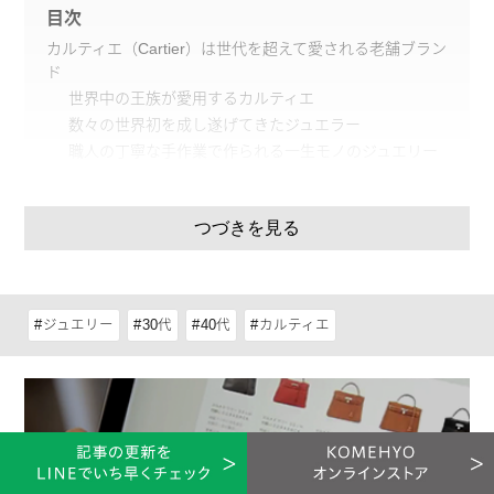
目次
カルティエ（Cartier）は世代を超えて愛される老舗ブラン
ド
世界中の王族が愛用するカルティエ
数々の世界初を成し遂げてきたジュエラー
職人の丁寧な手作業で作られる一生モノのジュエリー
カルティエの普段から着けやすいシンプルな指輪コレクシ
ョン
カルティエのアイコン的存在「LOVE」
つづきを見る
華奢なラインが女心をくすぐる「バレリーナ」
ダイヤがきらめく「エタンセル」
カルティエを象徴する豹の名を冠した「マイヨン パン
ジュエリー
30代
40代
カルティエ
テール」
カルティエの重厚感があるユニークな指輪コレクション
カルティエらしい3連デザイン「トリニティ」
インパクトなクギモチーフ「ジュスト アン クル」
複雑な内面を表現「クラッシュ ドゥ カルティエ」
カルティエの指輪のお手入れ方法
普段のお手入れ方法