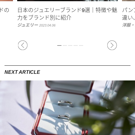
ドの
日本のジュエリーブランド9選｜特徴や魅
パン
力をブランド別に紹介
違い
ジュエリー
洋服・
2023.04.06