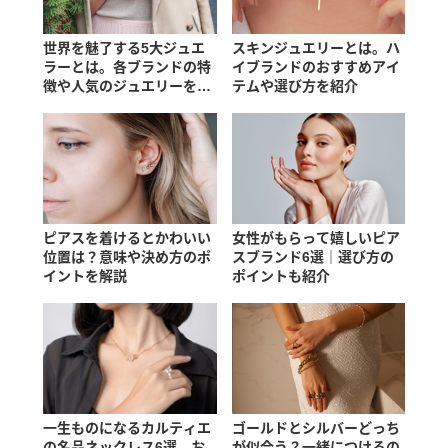
世界を魅了する5大ジュエ
スキンジュエリーとは。ハ
ラーとは。各ブランドの特
イブランドのおすすめアイ
徴や人気のジュエリーを紹
テムや選び方を紹介
介
ピアスを着けるとかわいい
女性がもらって嬉しいピア
位置は？意味や決め方のポ
スブランド6選｜選び方の
イントを解説
ポイントも紹介
一生ものになるカルティエ
ゴールドとシルバーどっち
の名品ネックレス6選。お
が似合う？一緒につけるの