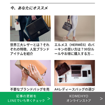
今、あなたにオススメ
世界三大レザーとは？それ
エルメス（HERMÈS）のバ
ぞれの特徴、人気ブランド
ーキンの買い方は？30分ル
アイテムを紹介
ールやお得に購入する方法
も解説
不要なブランドバッグを売
A4レディースバッグの選び
ろう！相場価格と買取サー
方！機能性とおしゃれを兼
ビスもチェック
ね揃えたおすすめバッグ
は？