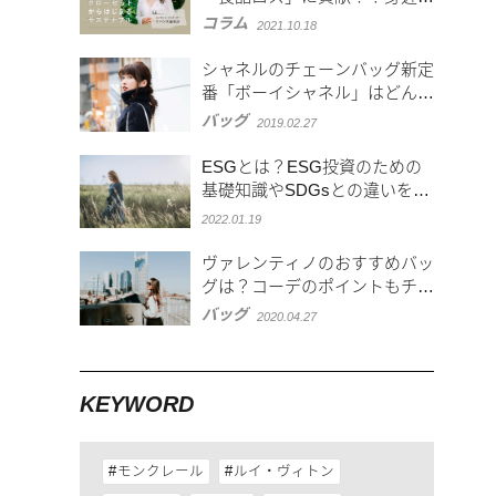
できることからはじめよう！
コラム
2021.10.18
シャネルのチェーンバッグ新定
番「ボーイシャネル」はどんな
スタイルにも合う万能アイテム
バッグ
2019.02.27
♡
ESGとは？ESG投資のための
基礎知識やSDGsとの違いを解
説
2022.01.19
ヴァレンティノのおすすめバッ
グは？コーデのポイントもチェ
ック
バッグ
2020.04.27
KEYWORD
モンクレール
ルイ・ヴィトン