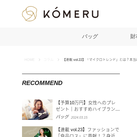
KOMERU
バッグ
財
HOME
コラム
【連載 vol.22】「マイクロトレンド」とは？
RECOMMEND
【予算10万円】女性へのプレ
ゼント｜おすすめハイブランド
や選び方を紹介
バッグ
2024.03.15
【連載 vol.23】ファッションで
「食品ロス」に貢献！？身近に