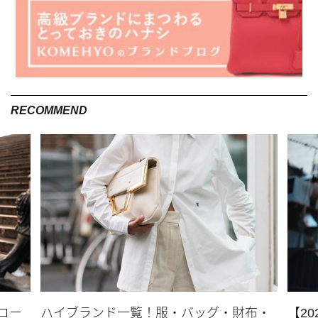
stevemadden
おしゃれに敏感な人なら、スティーブマデンというブランド名
を聞いたことがあるかもしれません。アメリカだけではなく、
世界中のセレブやインスタグラマーの間で流行しているスティ
ーブマデンとは、どのようなブランドなのでしょうか。
RECOMMEND
ニューヨーク生まれのシューズブランド
スティーブマデン(STEVE MADDEN)は、1990年にニューヨーク
で生まれたシューズブランドです。トレンドをほど良く取り入
れた個性的なデザインが特徴で、一度見ると忘れられない印象
深さがあります。甘いだけのコーデでは物足りない女性に嬉し
い、クールでスパイシーな要素も魅力。流行に敏感な人に愛用
者が多いことでも知られています。
厚底サンダルやスニーカーが人気
コー
ハイブランド一覧！服・バッグ・財布・
【2