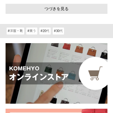
華奢見えするミュール
つづきを見る
カラー豊富なフラットサンダル
厚底スニーカー
スタッズ付きサンダル
スティーブマデンのコーデ7選
洋服・靴
買う
20代
30代
厚底サンダルで夏コーデ
きれいめコーデにスニーカー
柄パンプスで辛口コーデ
フラットサンダルで爽やかに
スタッズ付きサンダルでアクセントを
個性的なスニーカーで新鮮に
ラフコーデを格上げ
スティーブマデンで一味違う夏コーデを
スティーブマデンはどんなブランド？