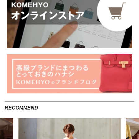
ネットゼロとは
出典 : shutterstock
ネットゼロとは、温室効果ガスの排出が正味ゼロという意味を
持ちます。ここでは、ネットゼロについて解説するとともに、
課題や似た意味を持つカーボンニュートラルについて紹介しま
す。
温室効果ガスの排出量を正味ゼロにすること
ネットゼロ（Net Zero）とは、温室効果ガスの排出量を森林な
どの吸収量を差し引いて正味ゼロにするという意味です。この
RECOMMEND
温室効果ガスには、地球環境に影響を与えるCO2やメタンな
ど、すべての排出ガスが含まれています。このネットゼロは新し
い温暖化対策として、2015年のパリ協定で採択されました。