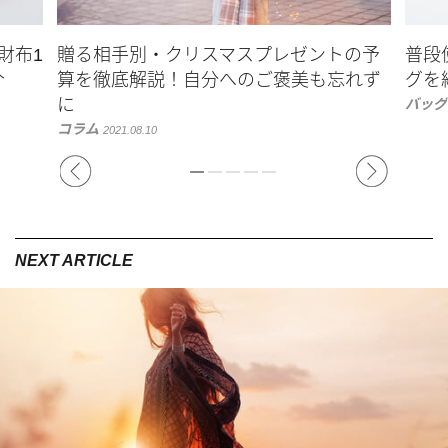
財布1
贈る相手別・クリスマスプレゼントの予
普段
介
算を徹底解説！自分へのご褒美も忘れず
グを
に
バッグ
コラム
2021.08.10