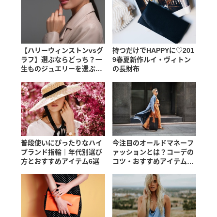
【ハリーウィンストンvsグ
持つだけでHAPPYに♡201
ラフ】選ぶならどっち？一
9春夏新作ルイ・ヴィトン
生ものジュエリーを選ぶな
の長財布
ら
普段使いにぴったりなハイ
今注目のオールドマネーフ
ブランド指輪｜年代別選び
ァッションとは？コーデの
方とおすすめアイテム6選
コツ・おすすめアイテムを
紹介