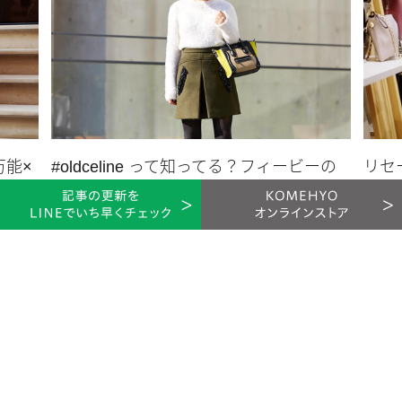
ネットゼロの課題
パリ協定で決められた温暖化対策で、世界共通の目標が定めら
れました。具体的には、産業革命以前に比べて世界の平均気温
上昇を2℃より十分低く保ち、1.5℃以内に抑える努力をするこ
とが挙げられます。これは、世界の温室効果ガス排出量をでき
るかぎり早くピークアウトし、21世紀後半までに温室効果ガス
万能×
#oldceline って知ってる？フィービーの
リセ
排出量と吸収量のバランスをとることを示しています。
う
名作たちを讃えて♡
く売
各国の政府が2050年までに炭素排出量をネットゼロにするとい
バッグ
2019.01.10
う目標達成に向けて、気候変動の課題に立ち向かっています。
ネットゼロと同じ意味として使われているカーボンニ
ュートラル
ネットゼロと同じ意味として使われている、カーボンニュート
ラルという言葉があります。カーボンニュートラルは、温室効
果ガスの排出量から森林などによる吸収量の他に、CO2回収技
KOMERU