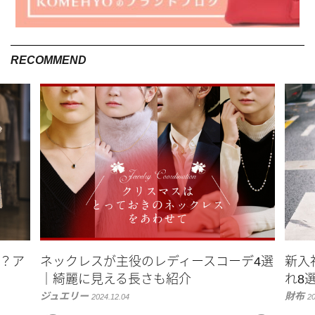
がどうやって作られているのか」という背景がとても気になり
ました。
RECOMMEND
当時は、アパレルの会社側の人間でさえ生産過程を知るという
のは本当に難しいことだったんです。そこに疑問を感じ、私自
身が作るものは背景が見えて、自分が本当に良いと思えるもの
にしたいと思い、2013年に草木染めのランジェリーブランドを
開始しました。
KOMEHYO：良質なものを次につなげていくことを大
切にする
エバンズ：Liv:raは小森さんの、「本当に良いものを作りたい」
という想いから生まれたブランドなんですね。KOMEHYOはど
のような店舗として始まったのでしょうか。
は？ア
ネックレスが主役のレディースコーデ4選
新入
｜綺麗に見える長さも紹介
れ8
ジュエリー
財布
KÓMERU編集長 坊所（以下、坊所）：創業者の実家がお米屋で
2024.12.04
20
したが、四男で家業を継ぐことができず、戦後間もなく、妻の