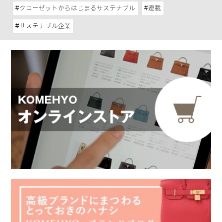
クローゼットからはじまるサステナブル
連載
サステナブル企業
エシカルコーディネーターのエバンズ亜莉沙さん（以下、エバ
ンズ）：肌に優しい天然素材で作ったランジェリーを提供するLi
v:raは、エシカルファッションであるというだけでなく、ポップ
でカラフルなデザインが印象的ですね。小森さんが草木染めの
ランジェリーブランドを立ち上げようと思った経緯を教えてく
ださい。
Liv:ra：本当に良いものを作りたいという想いから生
まれたブランド
Liv:ra代表 小森さん（以下、小森）：私は新卒の時に、大手SPA
型ファッションブランドのデザイナーとして就職し、その後に
独立しました。いずれも大量生産を前提としていました。
通販会社を経営している時、2011年に東日本大震災が起こりま
す。その時に自分がそれまであまり気にならなかった、「もの