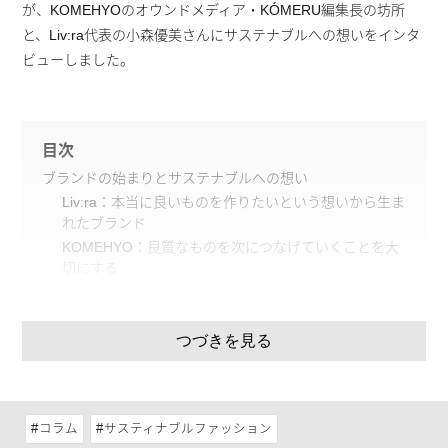
が、KOMEHYOのオウンドメディア・KÓMERU編集長の坊所
と、Liv:ra代表の小森優美さんにサステナブルへの想いをインタ
ビューしました。
目次
ブランドの始まりとサステナブルへの想い
Liv:ra：本当に良いものを作りたいという想いから生ま
れたブランド
KOMEHYO：良質なものを次につなげていくことを大
切にする
Liv:raが製品に込めた想い
1つのアイテムを永く大切に使うというサステナブル
後世につなぐ文化や価値観
つづきを見る
読者へのメッセージ
コラム
サスティナブルファッション
ブランドの始まりとサステナブルへの想い