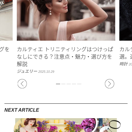
グを
カルティエ トリニティリングはつけっぱ
カル
なしにできる？注意点・魅力・選び方を
選。
解説
時計
20
ジュエリー
2025.10.29