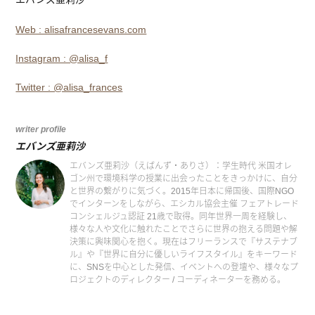
Web : alisafrancesevans.com
Instagram : @alisa_f
Twitter : @alisa_frances
writer profile
エバンズ亜莉沙
エバンズ亜莉沙（えばんず・ありさ）：学生時代 米国オレ
ゴン州で環境科学の授業に出会ったことをきっかけに、自分
と世界の繋がりに気づく。2015年日本に帰国後、国際NGO
でインターンをしながら、エシカル協会主催 フェアトレード
コンシェルジュ認証 21歳で取得。同年世界一周を経験し、
様々な人や文化に触れたことでさらに世界の抱える問題や解
決策に興味関心を抱く。現在はフリーランスで『サステナブ
ル』や『世界に自分に優しいライフスタイル』をキーワード
に、SNSを中心とした発信、イベントへの登壇や、様々なプ
ロジェクトのディレクター / コーディネーターを務める。