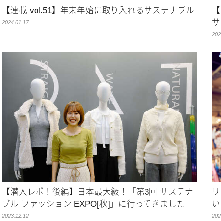
【連載 vol.51】年末年始に取り入れるサステナブル
【
サ
2024.01.17
202
【潜入レポ！後編】日本最大級！「第3回 サステナ
リ
ブル ファッション EXPO[秋]」に行ってきました
い
2023.12.12
202