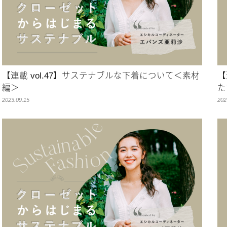
【連載 vol.47】サステナブルな下着について＜素材
【
編＞
た
2023.09.15
202