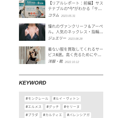
【リアルレポート：前編】サス
テナブルの“今”がわかる「サス
テナブルファッション
コラム
2023.05.31
EXPO（春）」
憧れのヴァンクリーフ＆アーペ
ル。人気のネックレス・指輪・
腕時計を紹介！
ジュエリー
2023.08.28
着ない服を買取してくれるサー
ビス6選。高く売るためにやっ
ておきたいこと
洋服・靴
2022.10.12
KEYWORD
モンクレール
ルイ・ヴィトン
エルメス
グッチ
セリーヌ
プラダ
カルティエ
バレンシアガ