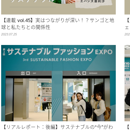
【連載 vol.45】実はつながりが深い！？サンゴと地
【
球と私たちとの関係性
ェ
2023.07.25
202
【リアルレポート：後編】サステナブルの“今”がわ
【