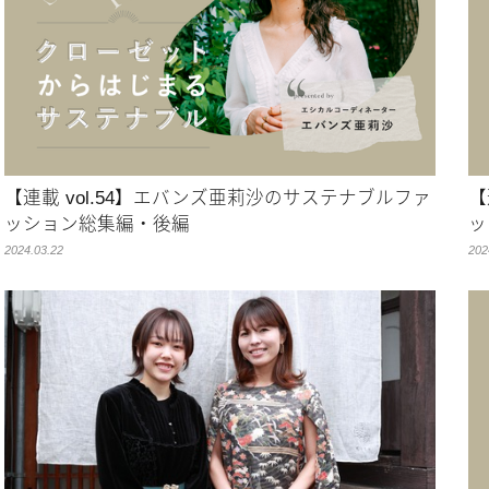
【連載 vol.54】エバンズ亜莉沙のサステナブルファ
【
ッション総集編・後編
ッ
2024.03.22
202