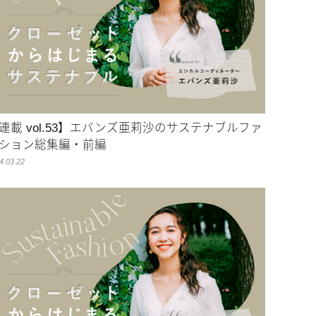
連載 vol.53】エバンズ亜莉沙のサステナブルファ
ション総集編・前編
4.03.22