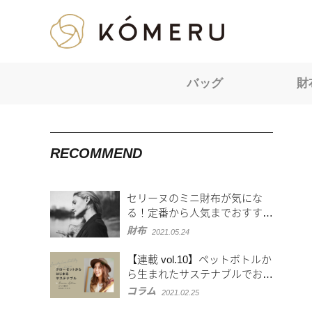
KOMERU
バッグ
財
RECOMMEND
セリーヌのミニ財布が気にな
る！定番から人気までおすすめ
を紹介
財布
2021.05.24
【連載 vol.10】ペットボトルか
ら生まれたサステナブルでおし
ゃれなアイテムを紹介
コラム
2021.02.25