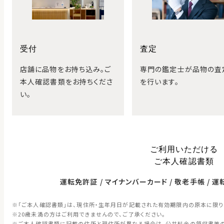
受付
査定
店舗に品物をお持ち込み。ご
専門の鑑定士が品物の査
本人確認書類をお持ちくださ
を行います。
い。
ご利用いただける
ご本人確認書類
運転免許証
マイナンバーカード
敬老手帳
運
「ご本人確認書類」は、現住所・生年月日が記載された有効期限内の原本に限り
20歳未満の方はご利用できませんので、ご了承ください。
ご本人確認書類に記載の住所と現住所が異なる場合は、公共料金の領収書等