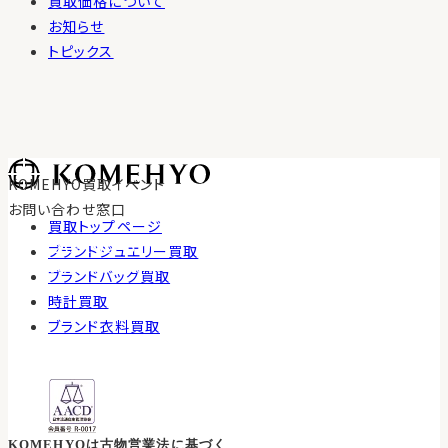
買取価格について
お知らせ
トピックス
KOMEHYO買取イベント
お問い合わせ窓口
買取トップページ
0120-100-617
ブランドジュエリー買取
受付時間 10:30〜18:00
ブランドバッグ買取
時計買取
ブランド衣料買取
KOMEHYOは古物営業法に基づく