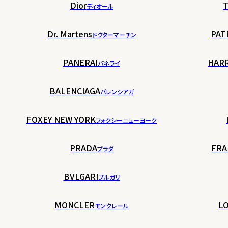
Dior
T
ディオール
Dr. Martens
PAT
ドクターマーチン
PANERAI
HAR
パネライ
BALENCIAGA
バレンシアガ
FOXEY NEW YORK
フォクシーニューヨーク
PRADA
FRA
プラダ
BVLGARI
ブルガリ
MONCLER
LO
モンクレール