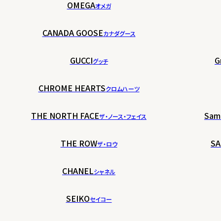
OMEGA
オメガ
CANADA GOOSE
カナダグース
GUCCI
G
グッチ
CHROME HEARTS
クロムハーツ
THE NORTH FACE
Sam
ザ・ノース・フェイス
THE ROW
SA
ザ・ロウ
CHANEL
シャネル
SEIKO
セイコー