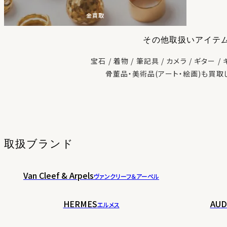
金買取
その他取扱いアイテ
宝石
着物
筆記具
カメラ
ギター
骨董品・美術品(アート・絵画)も買取
取扱ブランド
Van Cleef & Arpels
ヴァンクリーフ＆アーペル
HERMES
AUD
エルメス