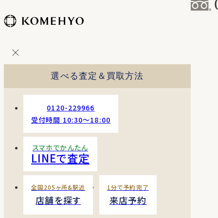
コ
ン
テ
ン
ツ
を
選べる査定＆買取方法
ス
キッ
プ
0120-229966
す
受付時間 10:30〜18:00
る
スマホでかんたん
LINEで査定
全国205ヶ所&駅近
1分で予約完了
店舗を探す
来店予約